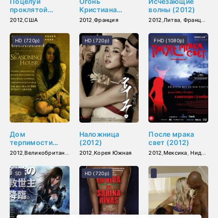
Поцелуй
Огонь
Исчезающие
проклятой
Кристиана
волны (2012)
(2012)
Лубутена (2012)
2012
,
США
2012
,
Франция
2012
,
Литва
,
Франция
,
Бе
HD (720p)
HD (720p)
FHD (1080p)
Дом
Наложница
После мрака
терпимости
(2012)
свет (2012)
(2012)
2012
,
Великобритания
2012
,
Корея Южная
2012
,
Мексика
,
Нидерланды
SD
HD (720p)