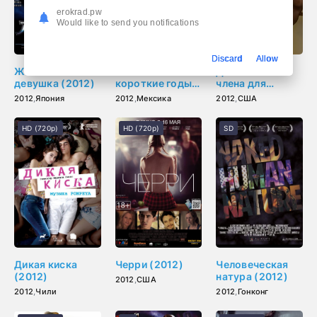
erokrad.pw
Would like to send you notifications
Discard
Allow
Железная
Ранние и
Два больших
девушка (2012)
короткие годы
члена для
Сабины Ривас
блондиночки
2012
,
Япония
2012
,
Мексика
2012
,
США
(2012)
HD (720p)
HD (720p)
SD
Дикая киска
Черри (2012)
Человеческая
(2012)
натура (2012)
2012
,
США
2012
,
Чили
2012
,
Гонконг