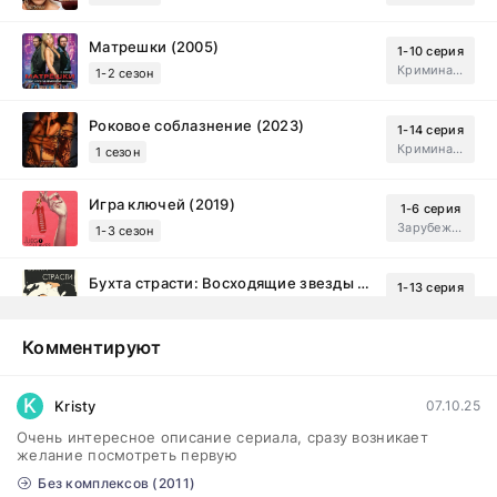
Матрешки (2005)
1-10 серия
Криминал, Драма
1-2 сезон
Роковое соблазнение (2023)
1-14 серия
Криминал, Мистический, Триллер, Драма
1 сезон
Игра ключей (2019)
1-6 серия
Зарубежный, Мелодрама, Драма
1-3 сезон
Бухта страсти: Восходящие звезды (2000)
1-13 серия
драма, комедия
1-2 сезон
Комментируют
Эйфория (2019)
1-8 серия
Зарубежный, Драма
1-3 сезон
K
Kristy
07.10.25
Очень интересное описание сериала, сразу возникает
Бисексуалка (2018)
1-6 серия
желание посмотреть первую
Комедия, Зарубежный, Драма
1 сезон
Без комплексов (2011)