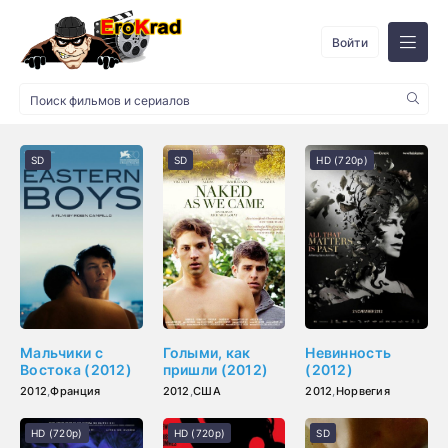
Войти
SD
SD
HD (720p)
Мальчики с
Голыми, как
Невинность
Востока (2012)
пришли (2012)
(2012)
2012
,
Франция
2012
,
США
2012
,
Норвегия
HD (720p)
HD (720p)
SD