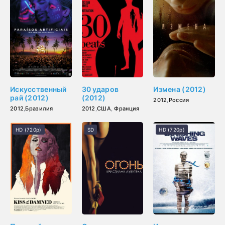
Искусственный
30 ударов
Измена (2012)
рай (2012)
(2012)
2012
,
Россия
2012
,
Бразилия
2012
,
США
,
Франция
HD (720p)
SD
HD (720p)