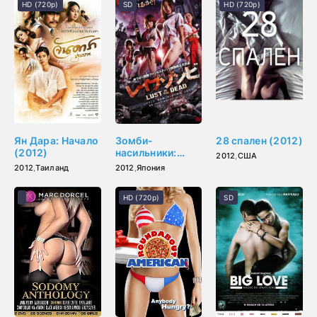
HD (720p)
SD
HD (720p)
Ян Дара: Начало
Зомби-
28 спален (2012)
(2012)
насильники:
2012
,
США
Похоть
2012
,
Таиланд
2012
,
Япония
мертвецов
(2012)
HD (720p)
SD