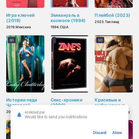
Игра ключей
Эммануэль в
Плейбой (2023)
(2019)
космосе (1994)
2023
,
Таиланд
2019
,
Мексика
1994
,
США
SD
SD
Истории леди
Секс-хроники
Красивые и
Чаттерлей
(2008)
амбициозные
(2000)
(2006)
2000
,
США
2008
,
США
2006
,
Испания
,
Перу
erokrad.pw
Would like to send you notifications
FHD (1080p)
FHD (1080p)
HD (720p)
Discard
Allow