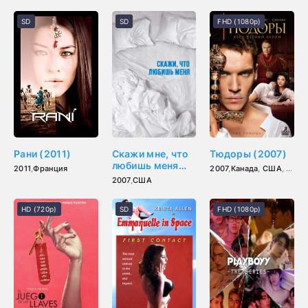
SD
SD
FHD (1080p)
Рани (2011)
Скажи мне, что
Тюдоры (2007)
любишь меня
2011
,
Франция
2007
,
Канада
,
США
,
Ирла
(2007)
2007
,
США
HD (720p)
SD
FHD (1080p)