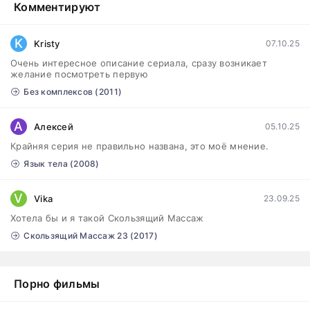
Комментируют
Эйфория (2019)
1-8 серия
Зарубежный, Драма
1-3 сезон
K
Kristy
07.10.25
Очень интересное описание сериала, сразу возникает
Бисексуалка (2018)
1-6 серия
желание посмотреть первую
Комедия, Зарубежный, Драма
1 сезон
Без комплексов (2011)
Сутенёры (2023)
1-6 серия
А
Алексей
05.10.25
Драма
1 сезон
Крайняя серия не правильно названа, это моё мнение.
Язык тела (2008)
V
Vika
23.09.25
Хотела бы и я такой Скользящий Массаж
Скользящий Массаж 23 (2017)
Порно фильмы