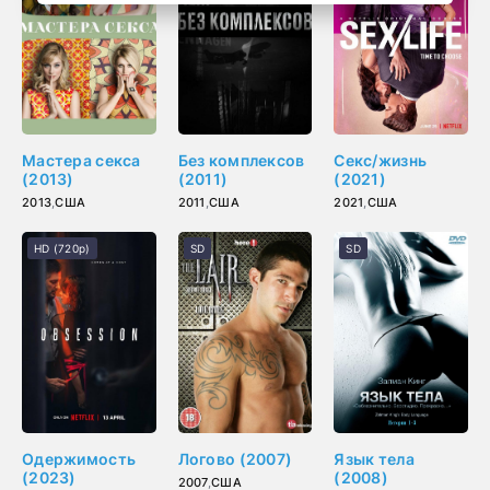
Мастера секса
Без комплексов
Секс/жизнь
(2013)
(2011)
(2021)
2013
,
США
2011
,
США
2021
,
США
HD (720p)
SD
SD
Одержимость
Логово (2007)
Язык тела
(2023)
(2008)
2007
,
США