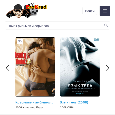
Войти
SD
Красивые и амбициозные (2006)
Язык тела (2008)
2006
,
Испания
,
Перу
2008
,
США
2000
,
С