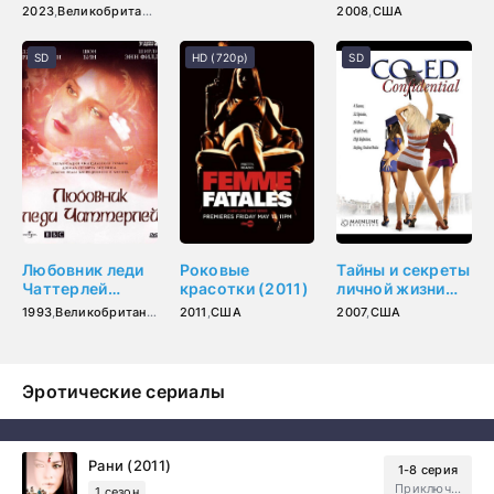
2023
,
Великобритания
2008
,
США
SD
HD (720p)
SD
Любовник леди
Роковые
Тайны и секреты
Чаттерлей
красотки (2011)
личной жизни
(1993)
студентов
1993
,
Великобритания
2011
,
США
2007
,
США
(2007)
Эротические сериалы
Рани (2011)
1-8 серия
Приключения, Зарубежный, Мелодрама
1 сезон