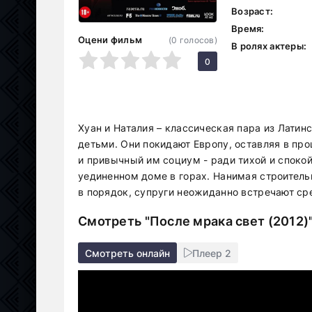
Возраст:
Время:
Оцени фильм
(
0
голосов)
В ролях актеры:
1
2
3
4
5
0
Хуан и Наталия – классическая пара из Лати
детьми. Они покидают Европу, оставляя в пр
и привычный им социум - ради тихой и спокой
уединенном доме в горах. Нанимая строитель
в порядок, супруги неожиданно встречают ср
Смотреть "После мрака свет (2012)
Смотреть онлайн
Плеер 2