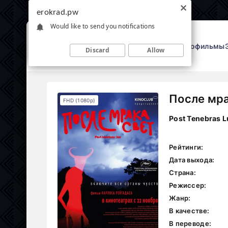
erokrad.pw
Would like to send you notifications
Эрофильмы
Discard
Allow
После мра
FHD (1080p)
Post Tenebras L
Рейтинги:
Дата выхода:
Страна:
Режиссер:
Жанр:
В качестве:
В переводе: