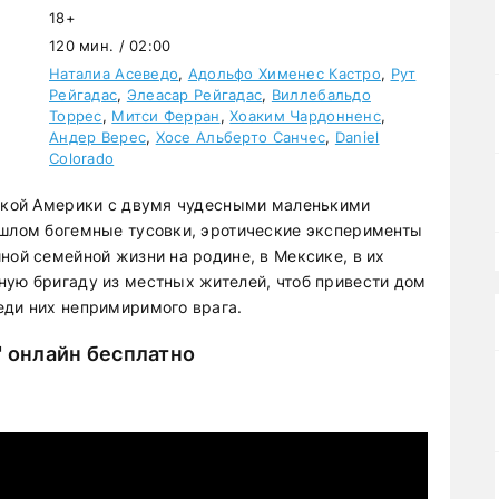
18+
120 мин. / 02:00
Наталиа Асеведо
,
Адольфо Хименес Кастро
,
Рут
Рейгадас
,
Элеасар Рейгадас
,
Виллебальдо
Торрес
,
Митси Ферран
,
Хоаким Чардонненс
,
Андер Верес
,
Хосе Альберто Санчес
,
Daniel
Colorado
нской Америки с двумя чудесными маленькими
ошлом богемные тусовки, эротические эксперименты
ной семейной жизни на родине, в Мексике, в их
ную бригаду из местных жителей, чтоб привести дом
еди них непримиримого врага.
" онлайн бесплатно