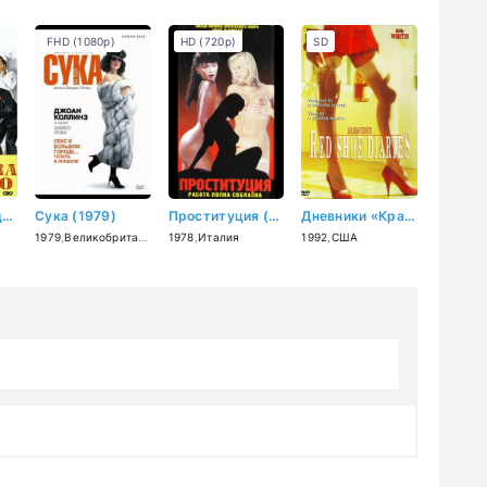
FHD (1080p)
HD (720p)
SD
Эммануэль в деревне (1982)
Сука (1979)
Проституция (1978)
Дневники «Красной Туфельки» (1992)
1979
,
Великобритания
1978
,
Италия
1992
,
США