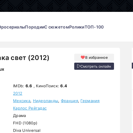
Эросериалы
Породии
С сюжетом
Ролики
ТОП-100
ка свет (2012)
В избранное
Смотреть онлайн
ux
IMDb:
6.6
, КиноПоиск:
6.4
2012
Мексика
,
Нидерланды
,
Франция
,
Германия
Карлос Рейгадас
Драма
FHD (1080p)
Diva Universal