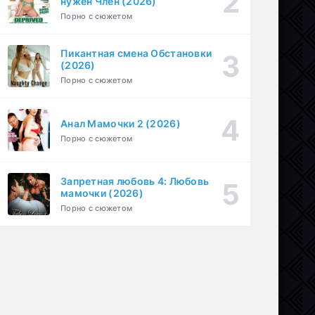
нужен Член (2026)
1-6 серия
Драма
1 сезон
Порно с сюжетом
Пикантная смена Обстановки
(2026)
Порно с сюжетом
Анал Мамочки 2 (2026)
Порно с сюжетом
Запретная любовь 4: Любовь
мамочки (2026)
Порно с сюжетом