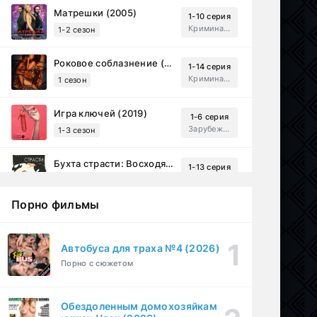
Матрешки (2005)
1-10 серия
Криминал, Драма
1-2 сезон
Роковое соблазнение (2023)
1-14 серия
Криминал, Мистический, Триллер, Драма
1 сезон
Игра ключей (2019)
1-6 серия
Зарубежный, Мелодрама, Драма
1-3 сезон
Бухта страсти: Восходящие звезды (2000)
1-13 серия
драма, комедия
1-2 сезон
Порно фильмы
Эйфория (2019)
1-8 серия
Зарубежный, Драма
1-3 сезон
Автобуса для траха №4 (2026)
Порно с сюжетом
Бисексуалка (2018)
1-6 серия
Комедия, Зарубежный, Драма
1 сезон
Обездоленным домохозяйкам
Сутенёры (2023)