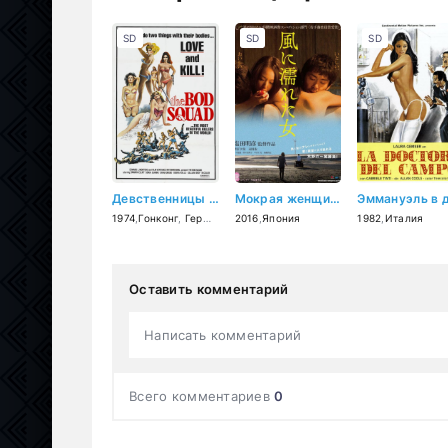
SD
SD
SD
Девственницы Семи морей (1974)
Мокрая женщина на ветру (2016)
1974
,
Гонконг
,
Германия (ФРГ)
2016
,
Япония
1982
,
Италия
Оставить комментарий
Написать комментарий
Всего комментариев
0