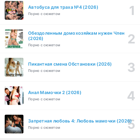
Автобуса для траха №4 (2026)
Порно с сюжетом
Бисексуалка (2018)
1-6 серия
Комедия, Зарубежный, Драма
1 сезон
Обездоленным домохозяйкам нужен Член
Сутенёры (2023)
(2026)
1-6 серия
Драма
1 сезон
Порно с сюжетом
Пикантная смена Обстановки (2026)
Порно с сюжетом
Анал Мамочки 2 (2026)
Порно с сюжетом
Запретная любовь 4: Любовь мамочки (2026)
Порно с сюжетом