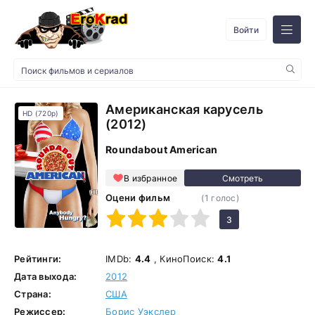
Войти
Американская карусель
HD (720p)
(2012)
Roundabout American
В избранное
Оцени фильм
(
1
голос)
1
2
3
4
5
3
Рейтинги:
IMDb:
4.4
, КиноПоиск:
4.1
Дата выхода:
2012
Страна:
США
Режиссер:
Борис Уэкслер