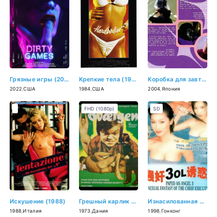
Грязные игры (2022)
Крепкие тела (1984)
Коробка для завтрака (2004)
2022
,
США
1984
,
США
2004
,
Япония
FHD (1080p)
SD
Искушение (1988)
Грешный карлик (1973)
Изнасилованная ангелом 3: Сексуальная фантазия мастера пыток (1998)
1988
,
Италия
1973
,
Дания
1998
,
Гонконг