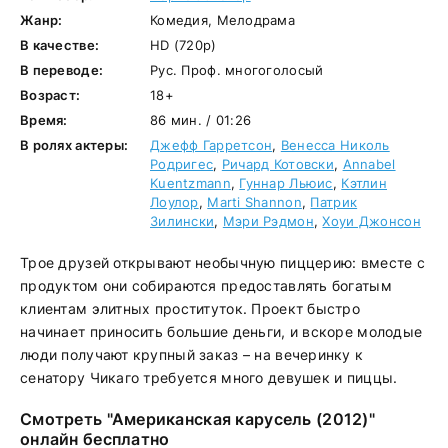
Жанр:
Комедия, Мелодрама
В качестве:
HD (720p)
В переводе:
Рус. Проф. многоголосый
Возраст:
18+
Время:
86 мин. / 01:26
В ролях актеры:
Джефф Гарретсон
,
Венесса Николь
Родригес
,
Ричард Котовски
,
Annabel
Kuentzmann
,
Гуннар Льюис
,
Кэтлин
Лоулор
,
Marti Shannon
,
Патрик
Зилински
,
Мэри Рэдмон
,
Хоуи Джонсон
Трое друзей открывают необычную пиццерию: вместе с
продуктом они собираются предоставлять богатым
клиентам элитных проституток. Проект быстро
начинает приносить большие деньги, и вскоре молодые
люди получают крупный заказ – на вечеринку к
сенатору Чикаго требуется много девушек и пиццы.
Смотреть "Американская карусель (2012)"
онлайн бесплатно