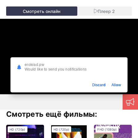
Смотреть онлайн
Плеер 2
erokrad.pw
Would like to send you notifications
Discard
Allow
Смотреть ещё фильмы:
HD (720p)
HD (720p)
FHD (1080p)