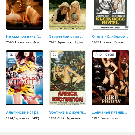
Не смотри вниз (2008)
Запретная страсть (2023)
Отель «Кляйнхофф» (1977)
2008
,
Аргентина
,
Франция
2023
,
Франция
,
Норвегия
1977
,
Италия
,
Монако
SD
SD
FHD (1080p)
Альпийские страсти (1974)
Эротика в джунглях (1970)
Девчачья пятница (2023)
1974
,
Германия (ФРГ)
1970
,
США
,
Франция
,
Бельгия
2023
,
Филиппины