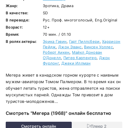
Жанр:
Эротика, Драма
В качестве:
SD
В переводе:
Рус. Проф. многоголосый, Eng.Original
Возраст:
12+
Время:
70 мин. / 01:10
В ролях актеры:
Эрика Гэвин
,
Гарт Пиллсбери
,
Харрисон
Пейдж
,
Джон Эванс
,
Винсен Уоллес
,
Роберт Аикен
,
Майкл Донован
О’Донелл
,
Питер Карпентер
,
Джон
Фурлонг
,
Джеки Иллман
Мегера живет в канадском горном курорте с наивным
мужем-авиатором Томом Палмером. В то время как он
обучает летать туристов, жена отправляется на поиски
мускулистых парней. Однажды Том привозит в дом
туристов-молодоженов...
Смотреть "Мегера (1968)" онлайн бесплатно
Смотреть онлайн
Плеер 2