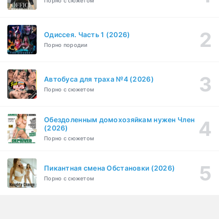
Порно с сюжетом
Бисексуалка (2018)
1-6 серия
Комедия, Зарубежный, Драма
1 сезон
Одиссея. Часть 1 (2026)
Сутенёры (2023)
1-6 серия
Порно породии
Драма
1 сезон
Автобуса для траха №4 (2026)
Порно с сюжетом
Обездоленным домохозяйкам нужен Член
(2026)
Порно с сюжетом
Пикантная смена Обстановки (2026)
Порно с сюжетом