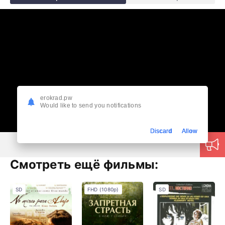
erokrad.pw
Would like to send you notifications
Discard
Allow
Смотреть ещё фильмы:
SD
FHD (1080p)
SD