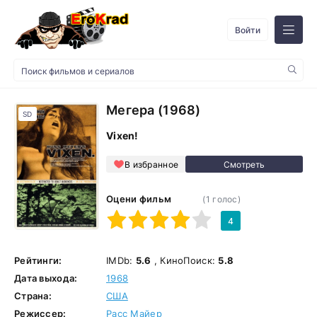
Войти
Мегера (1968)
SD
Vixen!
В избранное
Оцени фильм
(
1
голос)
1
2
3
4
5
4
Рейтинги:
IMDb:
5.6
, КиноПоиск:
5.8
Дата выхода:
1968
Страна:
США
Режиссер:
Расс Майер