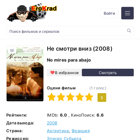
Войти
Не смотри вниз (2008)
SD
No mires para abajo
В избранное
Оцени фильм
(
1
голос)
1
2
3
4
5
5
Рейтинги:
IMDb:
6.0
, КиноПоиск:
6.6
Дата выхода:
2008
Страна:
Аргентина
,
Франция
Режиссер:
Элисео Субьела