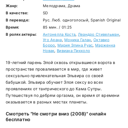
Жанр:
Мелодрама, Драма
В качестве:
SD
В переводе:
Рус. Люб. одноголосый, Spanish Original
Время:
85 мин. / 01:25
В ролях актеры:
Антонелла Коста
,
Леандро Стивельман
,
Уго Арана
,
Моника Галан
,
Октавио
Борро
,
Мария Элина Руас
,
Марженка
Новак
,
Вивиана Пикколо
19-летний парень Элой сквозь открывшиеся ворота в
пространстве проваливается в мир, где живет
сексуально привлекательная Эльвира со своей
бабушкой. Эльвира обучает Элоя сексу во всех
проявлениях от тантрического до Кама Сутры.
Путешествуя по дебрям оргазма, он время от времени
оказывается в разных местах планеты.
Смотреть "Не смотри вниз (2008)" онлайн
бесплатно