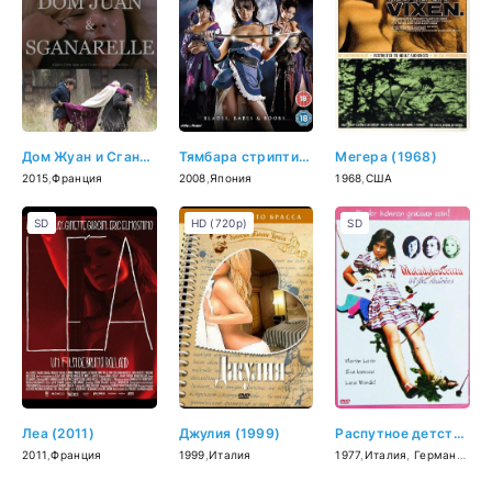
Дом Жуан и Сганарель (2015)
Тямбара стриптиз (2008)
Мегера (1968)
2015
,
Франция
2008
,
Япония
1968
,
США
SD
HD (720p)
SD
Леа (2011)
Джулия (1999)
Распутное детство (1977)
2011
,
Франция
1999
,
Италия
1977
,
Италия
,
Германия (ФРГ)