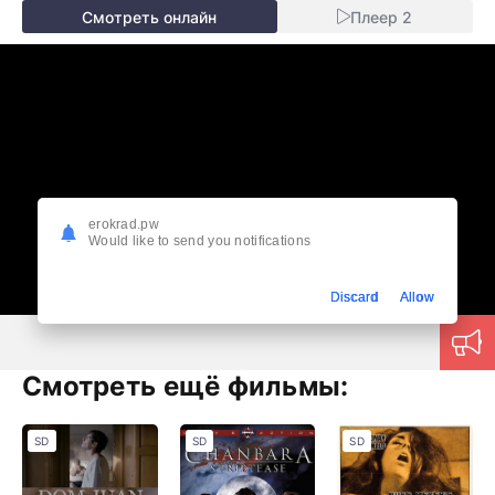
Смотреть онлайн
Плеер 2
erokrad.pw
Would like to send you notifications
Discard
Allow
Смотреть ещё фильмы:
SD
SD
SD