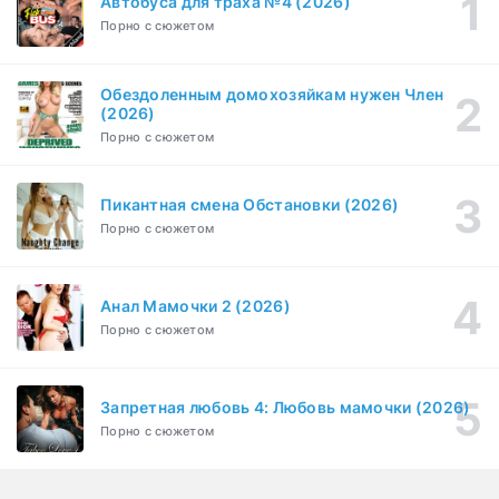
Автобуса для траха №4 (2026)
Порно с сюжетом
Бисексуалка (2018)
1-6 серия
Комедия, Зарубежный, Драма
1 сезон
Обездоленным домохозяйкам нужен Член
Сутенёры (2023)
(2026)
1-6 серия
Драма
1 сезон
Порно с сюжетом
Пикантная смена Обстановки (2026)
Порно с сюжетом
Анал Мамочки 2 (2026)
Порно с сюжетом
Запретная любовь 4: Любовь мамочки (2026)
Порно с сюжетом