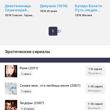
Девственницы
Девушка (1974)
Бусидо Бохати:
Семи морей
Путь злодея
1974
,
Италия
(1974)
(1974)
1974
,
Гонконг
,
Германия (ФРГ)
1974
,
Япония
1
2
Эротические сериалы
Рани (2011)
1-8 серия
Приключения, Зарубежный, Мелодрама
1 сезон
Скажи мне, что любишь меня (2007)
1-10 серия
Мелодрама, Драма
1 сезон
Тюдоры (2007)
1-10 серия
Военный, Исторический, Зарубежный, Мелодрама, Драма
1-4 сезон