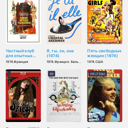
Частный клуб
Я, ты, он, она
Пять свободных
для опытных
(1974)
женщин (1974)
пар (1974)
1974
,
Франция
1974
,
Франция
,
Бельгия
1974
,
США
SD
HD (720p)