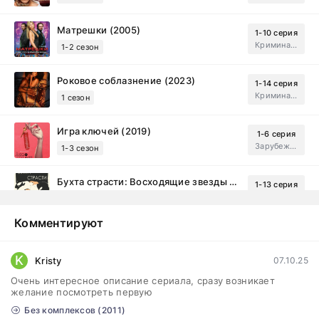
Матрешки (2005)
1-10 серия
Криминал, Драма
1-2 сезон
Роковое соблазнение (2023)
1-14 серия
Криминал, Мистический, Триллер, Драма
1 сезон
Игра ключей (2019)
1-6 серия
Зарубежный, Мелодрама, Драма
1-3 сезон
Бухта страсти: Восходящие звезды (2000)
1-13 серия
драма, комедия
1-2 сезон
Комментируют
Эйфория (2019)
1-8 серия
Зарубежный, Драма
1-3 сезон
K
Kristy
07.10.25
Очень интересное описание сериала, сразу возникает
Бисексуалка (2018)
1-6 серия
желание посмотреть первую
Комедия, Зарубежный, Драма
1 сезон
Без комплексов (2011)