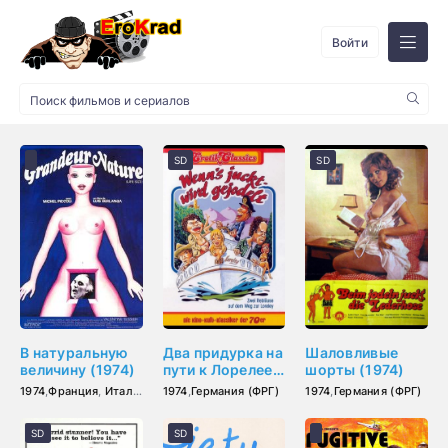
Войти
SD
SD
В натуральную
Два придурка на
Шаловливые
величину (1974)
пути к Лорелее
шорты (1974)
(1974)
1974
,
Франция
,
Италия
,
Испания
1974
,
Германия (ФРГ)
1974
,
Германия (ФРГ)
SD
SD