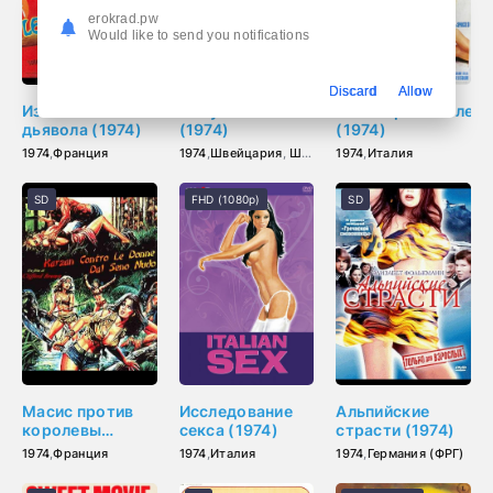
erokrad.pw
Would like to send you notifications
Discard
Allow
Изгнание
Без ума от секса
Несовершеннолетн
дьявола (1974)
(1974)
(1974)
1974
,
Франция
1974
,
Швейцария
,
Швеция
1974
,
Германия (ФРГ)
,
Италия
SD
FHD (1080p)
SD
Масис против
Исследование
Альпийские
королевы
секса (1974)
страсти (1974)
амазонок (1974)
1974
,
Франция
1974
,
Италия
1974
,
Германия (ФРГ)