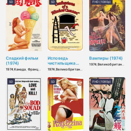
SD
SD
FHD (1080p)
Сладкий фильм
Исповедь
Вампиры (1974)
(1974)
чистильщика
1974
,
Великобритания
,
И
окон (1974)
1974
,
Канада
,
Франция
,
Германия (ФРГ)
1974
,
Великобритания
SD
SD
FHD (1080p)