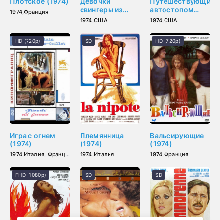
Плотское (1974)
Девочки
Путешествующие
свингеры из
автостопом
1974
,
Франция
команды
подростки
1974
,
США
1974
,
США
поддержки
(1974)
(1974)
HD (720p)
SD
HD (720p)
Игра с огнем
Племянница
Вальсирующие
(1974)
(1974)
(1974)
1974
,
Италия
,
Франция
1974
,
Италия
1974
,
Франция
FHD (1080p)
SD
SD