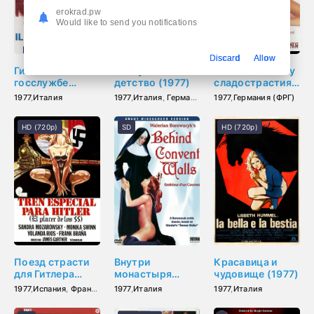
erokrad.pw
Would like to send you notifications
Discard
Allow
Гинеколог на
Распутное
Сильвия в плену
госслужбе
детство (1977)
сладострастия
(1977)
(1977)
1977
,
Италия
1977
,
Италия
,
Германия (ФРГ)
1977
,
Германия (ФРГ)
HD (720p)
SD
HD (720p)
Поезд страсти
Внутри
Красавица и
для Гитлера
монастыря
чудовище (1977)
(1977)
(1977)
1977
,
Испания
,
Франция
1977
,
Италия
1977
,
Италия