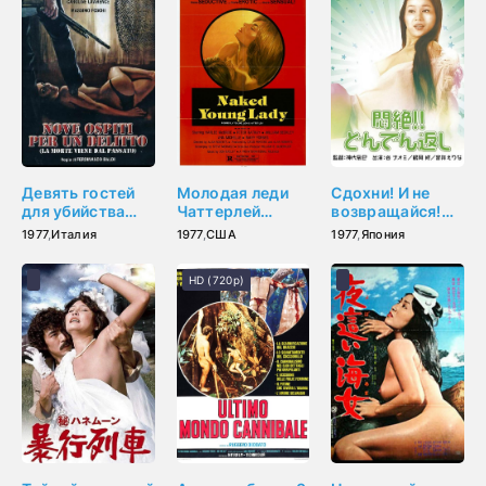
Девять гостей
Молодая леди
Сдохни! И не
для убийства
Чаттерлей
возвращайся!
(1977)
(1977)
(1977)
1977
,
Италия
1977
,
США
1977
,
Япония
HD (720p)