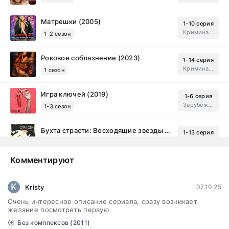
Матрешки (2005)
1-10 серия
Криминал, Драма
1-2 сезон
Роковое соблазнение (2023)
1-14 серия
Криминал, Мистический, Триллер, Драма
1 сезон
Игра ключей (2019)
1-6 серия
Зарубежный, Мелодрама, Драма
1-3 сезон
Бухта страсти: Восходящие звезды (2000)
1-13 серия
драма, комедия
1-2 сезон
Комментируют
Эйфория (2019)
1-8 серия
Зарубежный, Драма
1-3 сезон
K
Kristy
07.10.25
Очень интересное описание сериала, сразу возникает
Бисексуалка (2018)
1-6 серия
желание посмотреть первую
Комедия, Зарубежный, Драма
1 сезон
Без комплексов (2011)