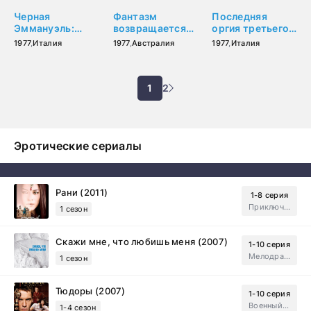
Черная
Фантазм
Последняя
Эммануэль:
возвращается
оргия третьего
Вокруг света
(1977)
рейха (1977)
1977
,
Италия
1977
,
Австралия
1977
,
Италия
(1977)
1
2
Эротические сериалы
Рани (2011)
1-8 серия
Приключения, Зарубежный, Мелодрама
1 сезон
Скажи мне, что любишь меня (2007)
1-10 серия
Мелодрама, Драма
1 сезон
Тюдоры (2007)
1-10 серия
Военный, Исторический, Зарубежный, Мелодрама, Драма
1-4 сезон