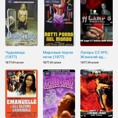
SD
HD (720p)
Чудовище
Мировые порно
Лагерь СС №5:
(1977)
ночи (1977)
Женский ад
(1977)
1977
,
Италия
1977
,
Италия
1977
,
Италия
SD
SD
SD