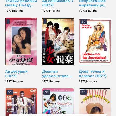
Тайный медовый
Ад каннибалов 3
Непристойная
месяц: Поезд
(1977)
ныряльщица
изнасилований
(1977)
1977
,
Япония
1977
,
Италия
1977
,
Япония
(1977)
SD
Ад девушки
Девичьи
Дева, телец и
(1977)
удовольствия:
козерог (1977)
Охота за
1977
,
Япония
1977
,
Япония
1977
,
Италия
мужчиной
(1977)
SD
SD
SD