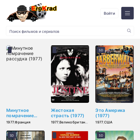
Войти
SD
Минутное
Жестокая
Это Америка
помрачение
страсть (1977)
(1977)
рассудка (1977)
1977
,
Франция
1977
,
Великобритания
,
Италия
1977
,
США
,
Германия (ФРГ)
SD
SD