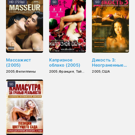
HD (720p)
SD
SD
Массажист
Капризное
Дикость 3:
(2005)
облако (2005)
Неограненные
алмазы (2005)
2005
,
Филиппины
2005
,
Франция
,
Тайвань
2005
,
США
SD