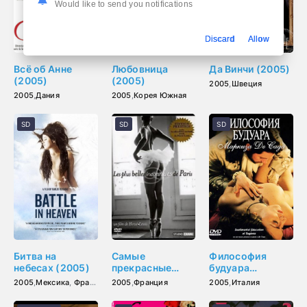
Would like to send you notifications
Discard
Allow
Всё об Анне
Любовница
Да Винчи (2005)
(2005)
(2005)
2005
,
Швеция
2005
,
Дания
2005
,
Корея Южная
SD
SD
SD
Битва на
Самые
Философия
небесах (2005)
прекрасные
будуара
незнакомки
маркиза Де
2005
,
Мексика
,
Франция
,
2005
Германия
,
Франция
,
Бельгия
2005
,
Италия
Парижа (2005)
Сада (2005)