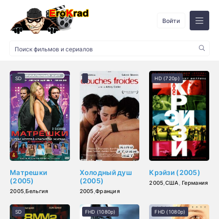
Войти
SD
HD (720p)
Матрешки
Холодный душ
Крэйзи (2005)
(2005)
(2005)
2005
,
США
,
Германия
2005
,
Бельгия
2005
,
Франция
SD
FHD (1080p)
FHD (1080p)