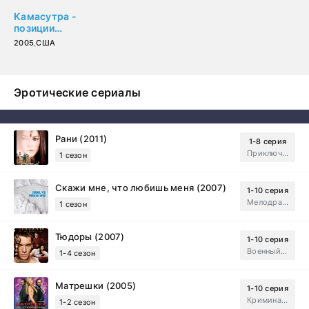
Камасутра -
позиции
цветущего сада
2005
,
США
(2005)
Эротические сериалы
Рани (2011)
1-8 серия
Приключения, Зарубежный, Мелодрама
1 сезон
Скажи мне, что любишь меня (2007)
1-10 серия
Мелодрама, Драма
1 сезон
Тюдоры (2007)
1-10 серия
Военный, Исторический, Зарубежный, Мелодрама, Драма
1-4 сезон
Матрешки (2005)
1-10 серия
Криминал, Драма
1-2 сезон