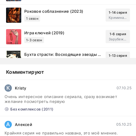
Роковое соблазнение (2023)
1-14 серия
Криминал, Мистический, Триллер, Драма
1 сезон
Игра ключей (2019)
1-6 серия
Зарубежный, Мелодрама, Драма
1-3 сезон
Бухта страсти: Восходящие звезды (2000)
1-13 серия
драма, комедия
1-2 сезон
Комментируют
Эйфория (2019)
1-8 серия
Зарубежный, Драма
1-3 сезон
K
Kristy
07.10.25
Очень интересное описание сериала, сразу возникает
Бисексуалка (2018)
1-6 серия
желание посмотреть первую
Комедия, Зарубежный, Драма
1 сезон
Без комплексов (2011)
Сутенёры (2023)
1-6 серия
А
Алексей
05.10.25
Драма
1 сезон
Крайняя серия не правильно названа, это моё мнение.