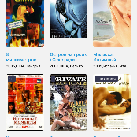
8
Остров на троих
Мелисса:
миллиметров 2
/ Секс ради
Интимный
(2005)
выживания
дневник (2005)
2005
,
США
,
Венгрия
2005
,
США
,
Великобритания
2005
,
Люксембург
,
Испания
,
Италия
(2005)
SD
FHD (1080p)