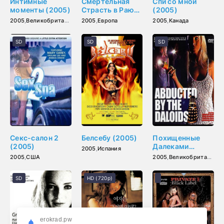
Интимные
Смертельная
Спи со мной
моменты (2005)
Страсть в Раю
(2005)
(2005)
2005
,
Великобритания
2005
,
Европа
2005
,
Канада
SD
SD
SD
Секс-салон 2
Белсебу (2005)
Похищенные
(2005)
Далеками
2005
,
Испания
(2005)
2005
,
США
2005
,
Великобритания
SD
HD (720p)
erokrad.pw