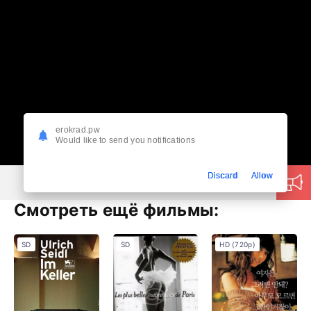
erokrad.pw
Would like to send you notifications
Discard
Allow
Смотреть ещё фильмы:
SD
SD
HD (720p)