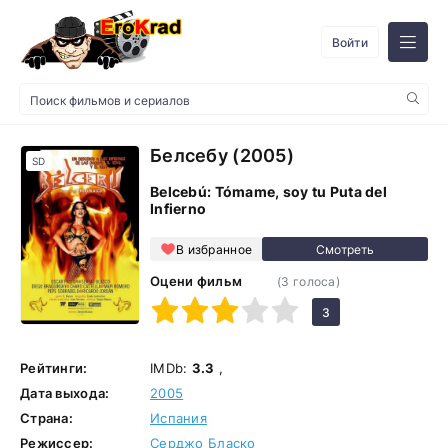
Войти
Белсебу (2005)
SD
Belcebú: Tómame, soy tu Puta del
Infierno
В избранное
Оцени фильм
(
3
голоса)
1
2
3
4
5
3
Рейтинги:
IMDb:
3.3
,
Дата выхода:
2005
Страна:
Испания
Режиссер:
Серджо Бласко