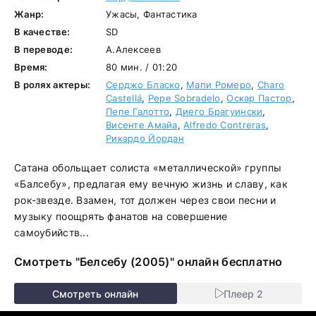
Жанр:
Ужасы, Фантастика
В качестве:
SD
В переводе:
А.Алексеев
Время:
80 мин. / 01:20
В ролях актеры:
Серджо Бласко
,
Мапи Ромеро
,
Charo
Castellá
,
Pepe Sobradelo
,
Оскар Пастор
,
Пепе Галотто
,
Диего Брагуински
,
Висенте Амайа
,
Alfredo Contreras
,
Рикардо Йордан
Сатана обольщает солиста «металлической» группы
«Балсебу», предлагая ему вечную жизнь и славу, как
рок-звезде. Взамен, тот должен через свои песни и
музыку поощрять фанатов на совершение
самоубийств...
Смотреть "Белсебу (2005)" онлайн бесплатно
Смотреть онлайн
Плеер 2