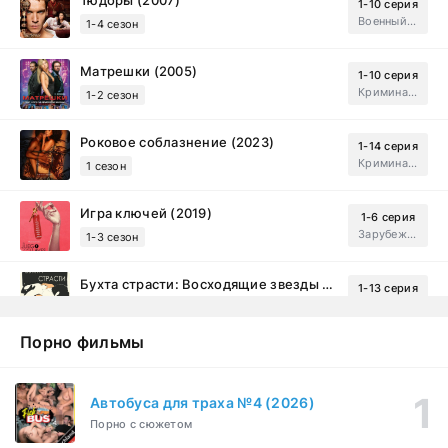
1-10 серия
Военный, Исторический, Зарубежный, Мелодрама, Драма
1-4 сезон
Матрешки (2005)
1-10 серия
Криминал, Драма
1-2 сезон
Роковое соблазнение (2023)
1-14 серия
Криминал, Мистический, Триллер, Драма
1 сезон
Игра ключей (2019)
1-6 серия
Зарубежный, Мелодрама, Драма
1-3 сезон
Бухта страсти: Восходящие звезды (2000)
1-13 серия
драма, комедия
1-2 сезон
Порно фильмы
Эйфория (2019)
1-8 серия
Зарубежный, Драма
1-3 сезон
Автобуса для траха №4 (2026)
Порно с сюжетом
Бисексуалка (2018)
1-6 серия
Комедия, Зарубежный, Драма