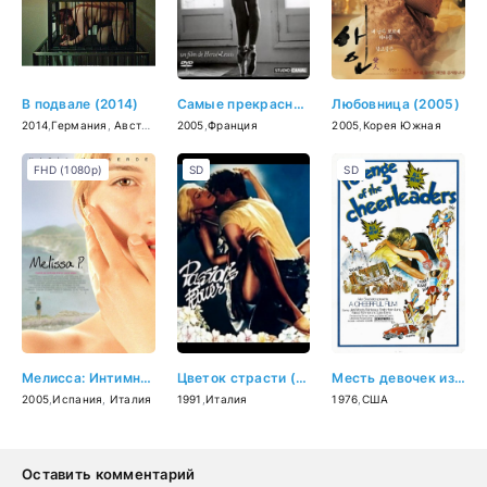
В подвале (2014)
Самые прекрасные незнакомки Парижа (2005)
Любовница (2005)
2014
,
Германия
,
Австрия
2005
,
Франция
2005
,
Корея Южная
FHD (1080p)
SD
SD
Мелисса: Интимный дневник (2005)
Цветок страсти (1991)
Месть девочек из группы поддержки (1976)
2005
,
Испания
,
Италия
1991
,
Италия
1976
,
США
Оставить комментарий