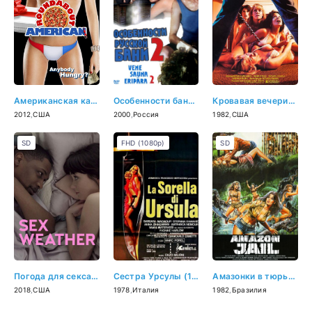
Американская карусель (2012)
Особенности банной политики, или Баня 2 (2000)
Кровавая вечеринка (1982)
2012
,
США
2000
,
Россия
1982
,
США
SD
FHD (1080p)
SD
Погода для секса (2018)
Сестра Урсулы (1978)
Амазонки в тюрьме (1982)
2018
,
США
1978
,
Италия
1982
,
Бразилия