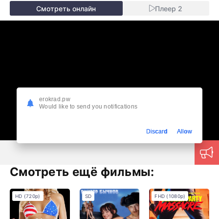
Смотреть онлайн
Плеер 2
erokrad.pw
Would like to send you notifications
Discard
Allow
Смотреть ещё фильмы:
HD (720p)
SD
FHD (1080p)