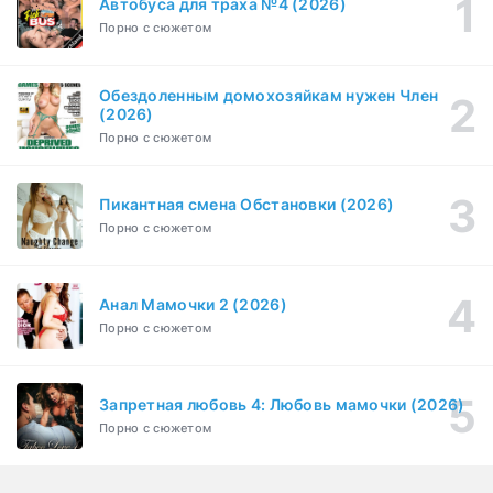
Автобуса для траха №4 (2026)
Порно с сюжетом
Бисексуалка (2018)
1-6 серия
Комедия, Зарубежный, Драма
1 сезон
Обездоленным домохозяйкам нужен Член
Сутенёры (2023)
(2026)
1-6 серия
Драма
1 сезон
Порно с сюжетом
Пикантная смена Обстановки (2026)
Порно с сюжетом
Анал Мамочки 2 (2026)
Порно с сюжетом
Запретная любовь 4: Любовь мамочки (2026)
Порно с сюжетом