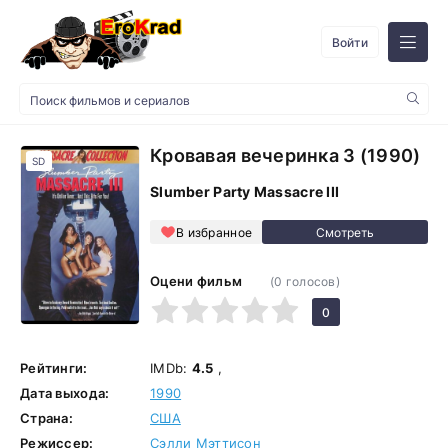
Войти
Кровавая вечеринка 3 (1990)
SD
Slumber Party Massacre III
В избранное
Оцени фильм
(
0
голосов)
1
2
3
4
5
0
Рейтинги:
IMDb:
4.5
,
Дата выхода:
1990
Страна:
США
Режиссер:
Сэлли Мэттисон