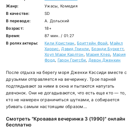
Жанр:
Ужасы, Комедия
В качестве:
SD
В переводе:
А. Дольский
Возраст:
18+
Время:
87 мин. / 01:27
В ролях актеры:
Кили Кристиан
,
Бриттейн Фрай
,
Майкл
Харрис
,
Дэвид Гринли
,
Брэнди Буркетт
,
Хоуп Мари Карлтон
,
Мария Клер
,
Мария
Форд
,
Гарон Григсби
,
Девон Дженкин
После отдыха на берегу моря Джекки Кэссиди вместе с
друзьями отправляется на вечеринку. Трое парней
подглядывают за ними в окна и пытаются напугать
девчонок. Они не догадываются, что есть еще кто — то,
кто не намерен ограничиться шутками, а собирается
убивать самым настоящим образом...
Смотреть "Кровавая вечеринка 3 (1990)" онлайн
бесплатно