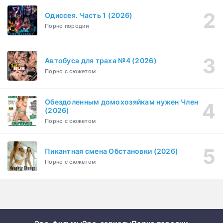
Одиссея. Часть 1 (2026)
Сутенёры (2023)
1-6 серия
Порно породии
Драма
1 сезон
Автобуса для траха №4 (2026)
Порно с сюжетом
Обездоленным домохозяйкам нужен Член
(2026)
Порно с сюжетом
Пикантная смена Обстановки (2026)
Порно с сюжетом