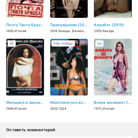
Почта Тинто Брасса (1995)
Принуждение (2016)
Акробат (2019)
1995
,
Италия
2016
,
Канада
,
Великобритания
2019
,
Италия
,
Канада
SD
FHD (1080p)
SD
Женщина в зеркале (1984)
Иноплонетное вскрытие (2020)
Волна желания (1975)
1984
,
Италия
2020
,
США
1975
,
Италия
Оставить комментарий