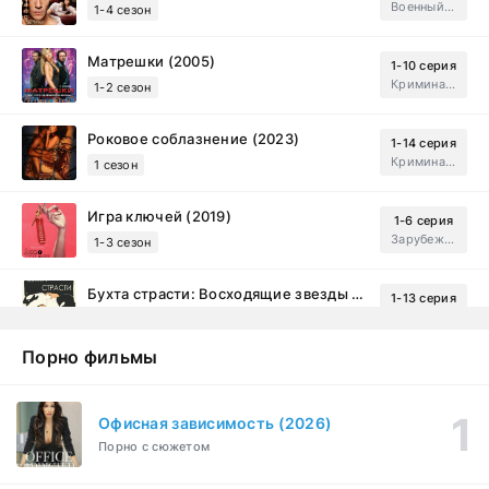
Военный, Исторический, Зарубежный, Мелодрама, Драма
1-4 сезон
Матрешки (2005)
1-10 серия
Криминал, Драма
1-2 сезон
Роковое соблазнение (2023)
1-14 серия
Криминал, Мистический, Триллер, Драма
1 сезон
Игра ключей (2019)
1-6 серия
Зарубежный, Мелодрама, Драма
1-3 сезон
Бухта страсти: Восходящие звезды (2000)
1-13 серия
драма, комедия
1-2 сезон
Порно фильмы
Эйфория (2019)
1-8 серия
Зарубежный, Драма
1-3 сезон
Офисная зависимость (2026)
Порно с сюжетом
Бисексуалка (2018)
1-6 серия
Комедия, Зарубежный, Драма
1 сезон