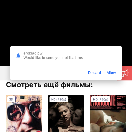
erokrad.pw
Would like to send you notifications
Discard
Allow
Смотреть ещё фильмы:
SD
HD (720p)
HD (720p)