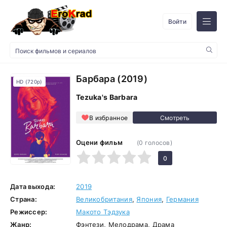
Войти
Барбара (2019)
HD (720p)
Tezuka's Barbara
В избранное
Оцени фильм
(
0
голосов)
1
2
3
4
5
0
Дата выхода:
2019
Страна:
Великобритания
,
Япония
,
Германия
Режиссер:
Макото Тэдзука
Жанр:
Фэнтези, Мелодрама, Драма