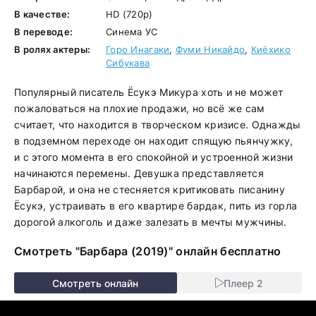
В качестве:
HD (720p)
В переводе:
Синема УС
В ролях актеры:
Горо Инагаки
,
Фуми Никайдо
,
Киёхико
Сибукава
Популярный писатель Ёсукэ Микура хоть и не может
пожаловаться на плохие продажи, но всё же сам
считает, что находится в творческом кризисе. Однажды
в подземном переходе он находит спящую пьянчужку,
и с этого момента в его спокойной и устроенной жизни
начинаются перемены. Девушка представляется
Барбарой, и она не стесняется критиковать писанину
Ёсукэ, устраивать в его квартире бардак, пить из горла
дорогой алкоголь и даже залезать в мечты мужчины.
Смотреть "Барбара (2019)" онлайн бесплатно
Смотреть онлайн
Плеер 2