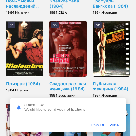
Ночь тысячи
Крепкие тела
Тротуары
наслаждений
(1984)
Бангкока (1984)
(1984)
1984
,
Испания
1984
,
США
1984
,
Франция
SD
SD
SD
Призрак (1984)
Сладострастная
Публичная
женщина (1984)
женщина (1984)
1984
,
Италия
1984
,
Бразилия
1984
,
Франция
erokrad.pw
SD
FHD (1080p)
FHD (1080p)
Would like to send you notifications
Discard
Allow