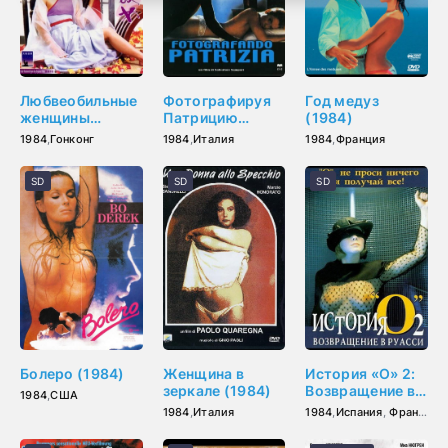
Любвеобильные
Фотографируя
Год медуз
женщины
Патрицию
(1984)
династии Тан
(1984)
1984
,
Гонконг
1984
,
Италия
1984
,
Франция
(1984)
SD
SD
SD
Болеро (1984)
Женщина в
История «О» 2:
зеркале (1984)
Возвращение в
1984
,
США
Руасси (1984)
1984
,
Италия
1984
,
Испания
,
Франция
,