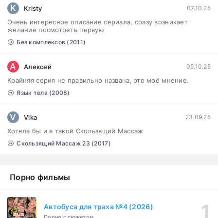
1-3 сезон
K
Kristy
07.10.25
Очень интересное описание сериала, сразу возникает
Бисексуалка (2018)
1-6 серия
желание посмотреть первую
Комедия, Зарубежный, Драма
1 сезон
Без комплексов (2011)
Сутенёры (2023)
1-6 серия
А
Алексей
05.10.25
Драма
1 сезон
Крайняя серия не правильно названа, это моё мнение.
Язык тела (2008)
V
Vika
23.09.25
Хотела бы и я такой Скользящий Массаж
Скользящий Массаж 23 (2017)
Порно фильмы
Автобуса для траха №4 (2026)
Порно с сюжетом