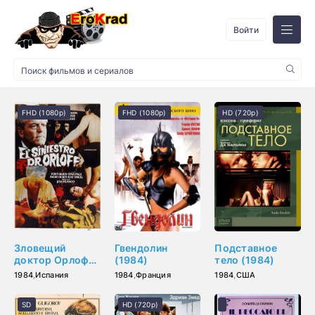
Войти
FHD (1080p)
FHD (1080p)
HD (720p)
Зловещий
Гвендолин
Подставное
доктор Орлофф
(1984)
тело (1984)
(1984)
1984
,
Испания
1984
,
Франция
1984
,
США
SD
HD (720p)