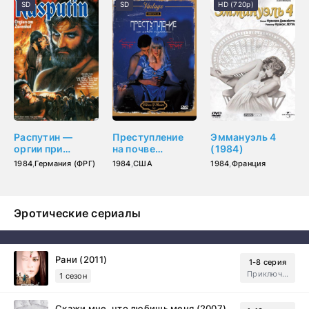
SD
SD
HD (720p)
Распутин —
Преступление
Эммануэль 4
оргии при
на почве
(1984)
царском дворе
страсти (1984)
1984
,
Германия (ФРГ)
1984
,
США
1984
,
Франция
(1984)
Эротические сериалы
Рани (2011)
1-8 серия
Приключения, Зарубежный, Мелодрама
1 сезон
Скажи мне, что любишь меня (2007)