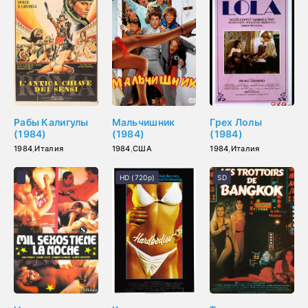
Рабы Калигулы
Мальчишник
Грех Лолы
(1984)
(1984)
(1984)
1984
,
Италия
1984
,
США
1984
,
Италия
HD (720p)
SD