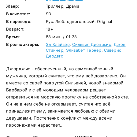
Жанр:
Триллер, Драма
В качестве:
SD
В переводе:
Рус. Люб. одноголосый, Original
Возраст:
18+
Время:
88 мин. / 01:28
В ролях актеры:
Эл Клайвер
,
Сильвия Дионисио
,
Джон
Стайнер
,
Элизабет Тернер
,
Саверио
Деодато
Джорджио - обеспеченный, но самовлюбленный
мужчина, который считает, что ему всё дозволено. Он
вместе со своей подругой Сильвией, новой знакомой
Барбарой и с её молодым человеком решает
отправиться на морскую прогулку на собственной яхте.
Он не в чем себе не отказывает, считая что всё
принадлежит ему, занимается любовью с обеими
девушками. Постепенно конфликт между всеми
персонажами нарастает...