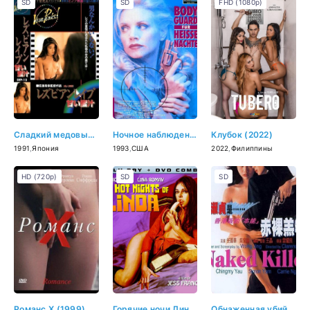
SD
SD
FHD (1080p)
Сладкий медовый сок (1991)
Ночное наблюдение 3 (1993)
Клубок (2022)
1991
,
Япония
1993
,
США
2022
,
Филиппины
HD (720p)
SD
SD
Романс Х (1999)
Горячие ночи Линды (1975)
Обнаженная убийца (1992)