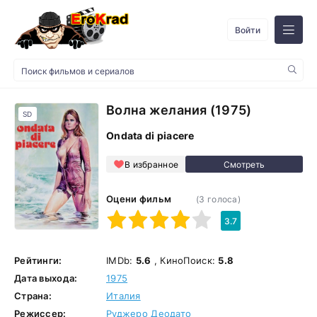
Войти
Волна желания (1975)
SD
Ondata di piacere
В избранное
Оцени фильм
(
3
голоса)
1
2
3
4
5
3.7
Рейтинги:
IMDb:
5.6
, КиноПоиск:
5.8
Дата выхода:
1975
Страна:
Италия
Режиссер:
Руджеро Деодато