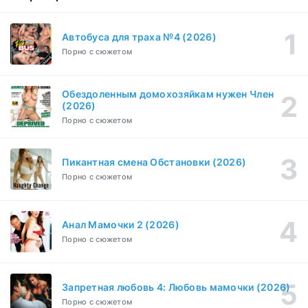
Эйфория (2019)
1-8 серия
Зарубежный, Драма
1-3 сезон
Автобуса для траха №4 (2026)
Порно с сюжетом
Бисексуалка (2018)
1-6 серия
Комедия, Зарубежный, Драма
1 сезон
Обездоленным домохозяйкам нужен Член
Сутенёры (2023)
(2026)
1-6 серия
Драма
1 сезон
Порно с сюжетом
Пикантная смена Обстановки (2026)
Порно с сюжетом
Анал Мамочки 2 (2026)
Порно с сюжетом
Запретная любовь 4: Любовь мамочки (2026)
Порно с сюжетом