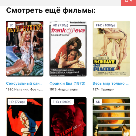
Смотреть ещё фильмы:
SD
HD (720p)
FHD (1080p)
Сексуальный каннибал (1980)
Франк и Ева (1973)
Весь мир только для двоих (1974)
1980
,
Испания
,
Франция
,
Германия (ФРГ)
1973
,
Нидерланды
1974
,
Франция
HD (720p)
FHD (1080p)
SD