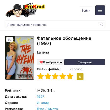
Войти
Фатальное обольщение
SD
(1997)
La iena
В избранное
Оцени фильм
(
1
голос)
1
2
3
4
5
5
Рейтинги:
IMDb:
3.9
,
Дата выхода:
1997
Страна:
Италия
Режиссер:
Джо Д’Амато