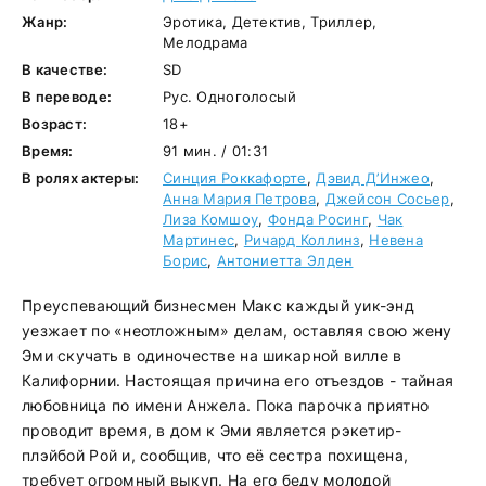
Жанр:
Эротика, Детектив, Триллер,
Мелодрама
В качестве:
SD
В переводе:
Рус. Одноголосый
Возраст:
18+
Время:
91 мин. / 01:31
В ролях актеры:
Синция Роккафорте
,
Дэвид Д’Инжео
,
Анна Мария Петрова
,
Джейсон Сосьер
,
Лиза Комшоу
,
Фонда Росинг
,
Чак
Мартинес
,
Ричард Коллинз
,
Невена
Борис
,
Антониетта Элден
Преуспевающий бизнесмен Макс каждый уик-энд
уезжает по «неотложным» делам, оставляя свою жену
Эми скучать в одиночестве на шикарной вилле в
Калифорнии. Настоящая причина его отъездов - тайная
любовница по имени Анжела. Пока парочка приятно
проводит время, в дом к Эми является рэкетир-
плэйбой Рой и, сообщив, что её сестра похищена,
требует огромный выкуп. На его беду молодой