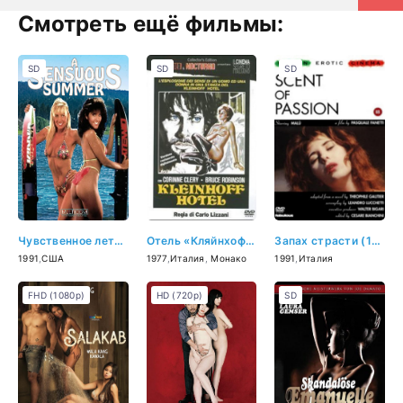
Смотреть ещё фильмы:
SD
SD
SD
Чувственное лето (1991)
Отель «Кляйнхофф» (1977)
Запах страсти (1991)
1991
,
США
1977
,
Италия
,
Монако
1991
,
Италия
FHD (1080p)
HD (720p)
SD