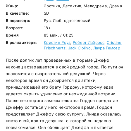
Жанр:
Эротика, Детектив, Мелодрама, Драма
В качестве:
SD
В переводе:
Рус. Люб. одноголосый
Возраст:
18+
Время:
85 мин. / 01:25
В ролях актеры:
Кристин Роуз
,
Роберт Лабросс
,
Cristine
Frischnertz
,
Jack Ciolino
,
Лаура Гемсер
После долгих лет проведенных в тюрьме Джефф
наконец возвращается в свой родной город. По пути он
знакомится с очаровательной девушкой. Через
некоторое время он добирается до аптеки,
принадлежащей его брату Гордону, которому едва
удается скрыть удивление от неожиданной встречи.
После некоторого замешательства Гордон предлагает
Джеффу остаться у него некоторое время. Гордон
представляет Джеффу свою супругу. Линда оказалась
никто иной, как та девушка, с которой он недавно
познакомился. Она обольщает Джеффа и пытается