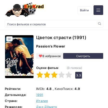
Войти
Цветок страсти (1991)
SD
Passion's Flower
В избранное
Оцени фильм
(
3
голоса)
1
2
3
4
5
3.3
Рейтинги:
IMDb:
4.8
, КиноПоиск:
4.9
Дата выхода:
1991
Страна:
Италия
Режиссер:
Джо Д’Амато