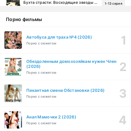
Бухта страсти: Восходящие звезды (2000)
1-13 серия
драма, комедия
1-2 сезон
Порно фильмы
Эйфория (2019)
1-8 серия
Зарубежный, Драма
1-3 сезон
Автобуса для траха №4 (2026)
Порно с сюжетом
Бисексуалка (2018)
1-6 серия
Комедия, Зарубежный, Драма
1 сезон
Обездоленным домохозяйкам нужен Член
Сутенёры (2023)
(2026)
1-6 серия
Драма
1 сезон
Порно с сюжетом
Пикантная смена Обстановки (2026)
Порно с сюжетом
Анал Мамочки 2 (2026)
Порно с сюжетом