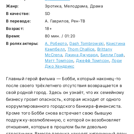
Жанр:
Эротика, Мелодрама, Драма
В качестве:
SD
В переводе:
А. Гаврилов, Рен-ТВ
Возраст:
18+
Время:
80 мин. / 01:20
В ролях актеры:
А. Роберто
,
Dash Tombrowski
,
Кристина
Кэмпбелл
,
Thom Challice
,
Brittany
McCrena
,
Джина Джурард
,
Билли Граф
,
Мэтт Томпсон
,
Джефф Томпсон
,
Лори
Джо Хендрикс
Главный герой фильма — Бобби, который наконец-то
после своего трёхлетнего отсутствия возвращается в
свой родной город. Здесь он узнаёт, что их семейному
бизнесу грозит опасность, которая исходит от одного
коррумпированного городского банкира-финансиста.
Кроме того Бобби снова встречает свою бывшую
подружку-возлюбленную, с которой он возобновляет
отношения, которые в прошлом были довольно
страстными. Вместе парочка находят хитроумный план,