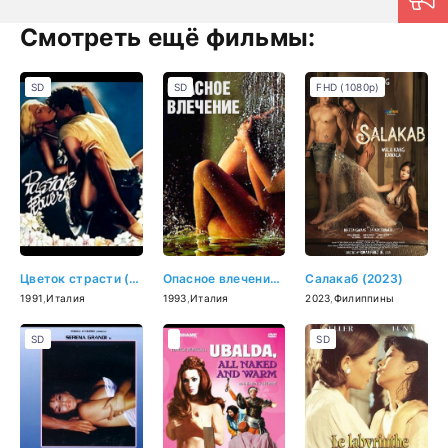
Смотреть ещё фильмы:
SD
SD
FHD (1080p)
Цветок страсти (1991)
Опасное влечение (1993)
Салакаб (2023)
1991
,
Италия
1993
,
Италия
2023
,
Филиппины
SD
SD