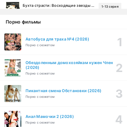
Бухта страсти: Восходящие звезды (2000)
1-13 серия
драма, комедия
1-2 сезон
Порно фильмы
Эйфория (2019)
1-8 серия
Зарубежный, Драма
1-3 сезон
Автобуса для траха №4 (2026)
Порно с сюжетом
Бисексуалка (2018)
1-6 серия
Комедия, Зарубежный, Драма
1 сезон
Обездоленным домохозяйкам нужен Член
Сутенёры (2023)
(2026)
1-6 серия
Драма
1 сезон
Порно с сюжетом
Пикантная смена Обстановки (2026)
Порно с сюжетом
Анал Мамочки 2 (2026)
Порно с сюжетом