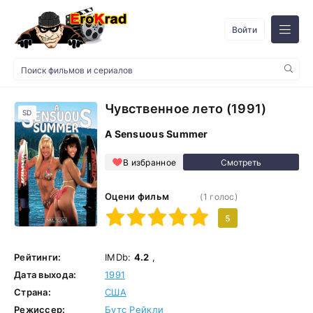
Войти
Чувственное лето (1991)
SD
A Sensuous Summer
В избранное
Оцени фильм
(
1
голос)
1
2
3
4
5
5
Рейтинги:
IMDb:
4.2
,
Дата выхода:
1991
Страна:
США
Режиссер:
Бутс Рейкли