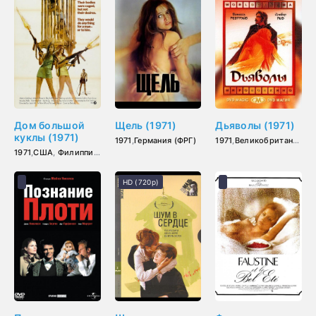
Дом большой
Щель (1971)
Дьяволы (1971)
куклы (1971)
1971
,
Германия (ФРГ)
1971
,
Великобритания
1971
,
США
,
Филиппины
HD (720p)