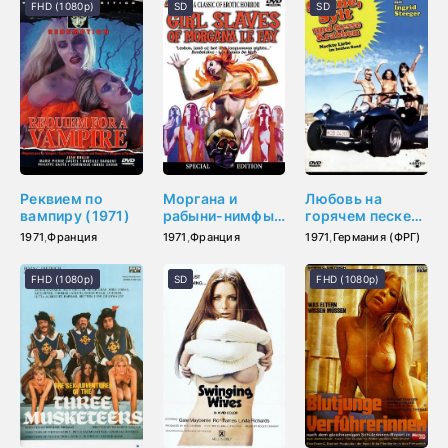
FHD (1080p)
SD
SD
Реквием по
Моргана и
Любовь на
вампиру (1971)
рабыни-нимфы
горячем песке
(1971)
(1971)
1971
,
Франция
1971
,
Франция
1971
,
Германия (ФРГ)
FHD (1080p)
SD
FHD (1080p)