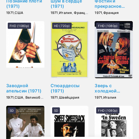
Познание плоти
Шум в сердце
Фостин и
(1971)
(1971)
прекрасное
лето (1971)
1971
,
США
1971
,
Италия
,
Франция
,
Германия (ФРГ)
1971
,
Франция
FHD (1080p)
HD (720p)
FHD (1080p)
Заводной
Стюардессы
Зверь с
апельсин (1971)
(1971)
холодной
кровью (1971)
1971
,
США
,
Великобритания
1971
,
Швейцария
1971
,
Италия
SD
SD
FHD (1080p)