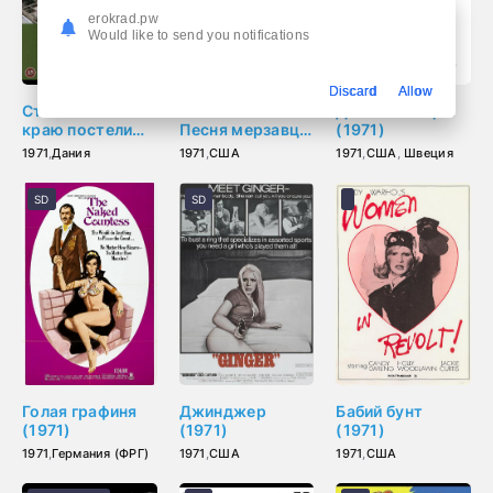
erokrad.pw
Would like to send you notifications
Discard
Allow
Стоматолог на
Свит Свитбэк:
Дева в Швеции
краю постели
Песня мерзавца
(1971)
(1971)
(1971)
1971
,
Дания
1971
,
США
1971
,
США
,
Швеция
SD
SD
Голая графиня
Джинджер
Бабий бунт
(1971)
(1971)
(1971)
1971
,
Германия (ФРГ)
1971
,
США
1971
,
США