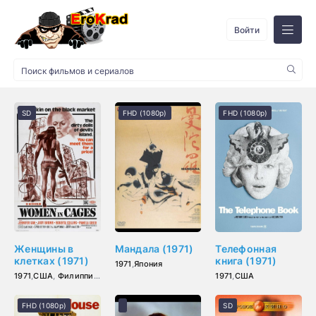
Войти
SD
FHD (1080p)
FHD (1080p)
Женщины в
Мандала (1971)
Телефонная
клетках (1971)
книга (1971)
1971
,
Япония
1971
,
США
,
Филиппины
1971
,
США
FHD (1080p)
SD