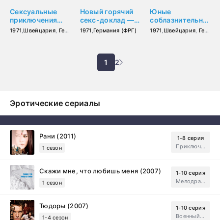
Сексуальные
Новый горячий
Юные
приключения
секс-доклад —
соблазнительницы
трех
То, что мужья
(1971)
1971
,
Швейцария
,
Германия (ФРГ)
1971
,
Германия (ФРГ)
1971
,
Швейцария
,
Германия (ФРГ)
мушкетеров
считают
(1971)
невозможным
(1971)
1
2
Эротические сериалы
Рани (2011)
1-8 серия
Приключения, Зарубежный, Мелодрама
1 сезон
Скажи мне, что любишь меня (2007)
1-10 серия
Мелодрама, Драма
1 сезон
Тюдоры (2007)
1-10 серия
Военный, Исторический, Зарубежный, Мелодрама, Драма
1-4 сезон