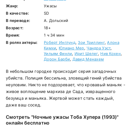
Жанр:
Ужасы
В качестве:
SD
В переводе:
А. Дольский
Возраст:
18+
Время:
1 ч 34 мин
В ролях актеры:
Роберт Инглунд
,
Зои Триллинг
,
Алона
Кимхи
,
Юлиано Мер
,
Чандра Уэст
,
Уильям Финли
,
Ирит Шелег
,
Нив Кохен
,
Дорон Барби
,
Давид Менахем
В небольшом городке происходит серия загадочных
убийств. Полиция бессильна, зловещий гений убийства
неуловим. Никто не подозревает, что кровавый маньяк -
живое воплощение маркиза де Сада, извращенного
безумца и маньяка. Жертвой может стать каждый,
даже ваш сосед.
Смотреть "Ночные ужасы Тоба Хупера (1993)"
онлайн бесплатно