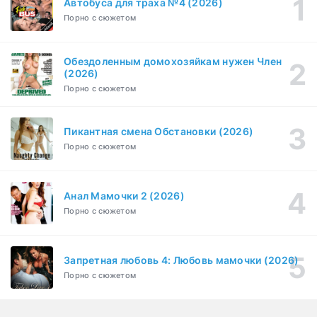
Автобуса для траха №4 (2026)
Порно с сюжетом
Бисексуалка (2018)
1-6 серия
Комедия, Зарубежный, Драма
1 сезон
Обездоленным домохозяйкам нужен Член
Сутенёры (2023)
(2026)
1-6 серия
Драма
1 сезон
Порно с сюжетом
Пикантная смена Обстановки (2026)
Порно с сюжетом
Анал Мамочки 2 (2026)
Порно с сюжетом
Запретная любовь 4: Любовь мамочки (2026)
Порно с сюжетом