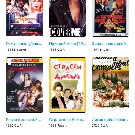
Отчаянные убийства (1993)
Прикрой меня (1995)
Зверь с холодной кровью (1971)
1993
,
Италия
1995
,
США
1971
,
Италия
SD
HD (720p)
Резня в женской общаге 2 (1990)
Страсти по Анжелике (1993)
Лагерь обнажённых людоедок (2020)
1990
,
США
1993
,
Россия
2020
,
США