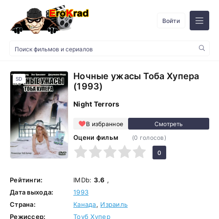
Войти
Ночные ужасы Тоба Хупера
SD
(1993)
Night Terrors
В избранное
Оцени фильм
(
0
голосов)
1
2
3
4
5
0
Рейтинги:
IMDb:
3.6
,
Дата выхода:
1993
Страна:
Канада
,
Израиль
Режиссер:
Тоуб Хупер