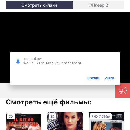
Смотреть онлайн
Плеер 2
erokrad.pw
Would like to send you notifications
Discard
Allow
Смотреть ещё фильмы:
SD
SD
FHD (1080p)