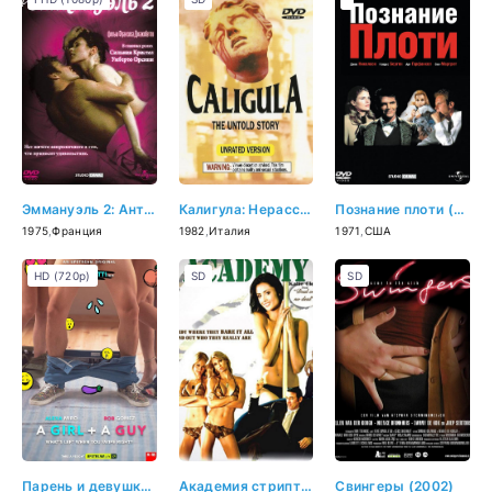
Эммануэль 2: Антидевственница (1975)
Калигула: Нерассказанная история (1982)
Познание плоти (1971)
1975
,
Франция
1982
,
Италия
1971
,
США
HD (720p)
SD
SD
Парень и девушка (2021)
Академия стриптиза (2007)
Свингеры (2002)