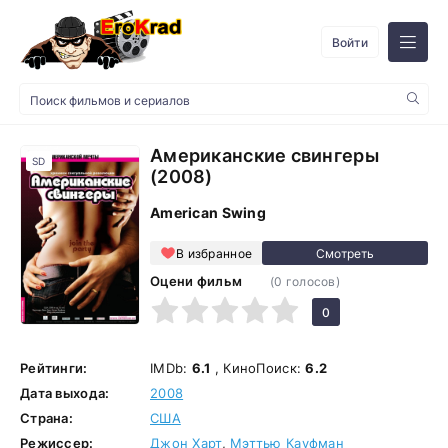
Войти
Американские свингеры
SD
(2008)
American Swing
В избранное
Оцени фильм
(
0
голосов)
1
2
3
4
5
0
Рейтинги:
IMDb:
6.1
, КиноПоиск:
6.2
Дата выхода:
2008
Страна:
США
Режиссер:
Джон Харт
,
Мэттью Кауфман