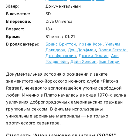
Жанр:
Документальный
В качестве:
SD
В переводе:
Diva Universal
Возраст:
18+
Время:
81 мин. / 01:21
В ролях актеры:
Брайс Бриттон
,
Ирвин Кори
,
Уильям
Дэвидсон
,
Дэн Дорфман
,
Donna Ferrato
,
Джо Франклин
,
Джэми Гиллис
,
Аль
Голдштейн
,
Дайн Хэнсон
,
Бак Генри
Документальная история о рождении и закате
знаменитого нью-йоркского ночного клуба «Plato»s
Retreat', ненадолго воплотившейся утопии свободной
любви. Именно в Плато началась в конце 1970-х волна
увлечения добропорядочных американских граждан
групповым сексом. В фильме использованы
уникальные архивные материалы — не только
эротического характера.
Смотреть "Американские свингеры (2008)"