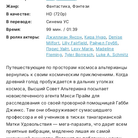
Жанр:
Фантастика, Фэнтези
В качестве:
HD (720p)
В переводе:
Синема УС
Время:
99 мин. / 01:39
В ролях актеры:
Джиллиан Янсон
,
Кира Нуар
,
Denise
Milfort
,
Lilly Fairfield
,
Рэйчел Грубб
,
Пэрис Уайт
,
Lexy Marie
,
Madeline
Fleming
,
Tyler Borresch
,
Luke A. Schmitz
Путешествующие по просторам космоса альтерианцы
вернулись к своим космическим приключениям. Когда
древний голод пробуждается в дальних уголках
космоса, Высший Совет Альтериана посылает
новоиспеченного агента Мэкси Прайм для
расследования со своей проворной помощницей Габби
Джинкс. Там они обнаруживают сумасшедшего
профессора и её учеников в тисках танагарианской
Матки Удовольствия — мега-паразита, что дарит всем
приятные вибрации, медленно лишая их самой