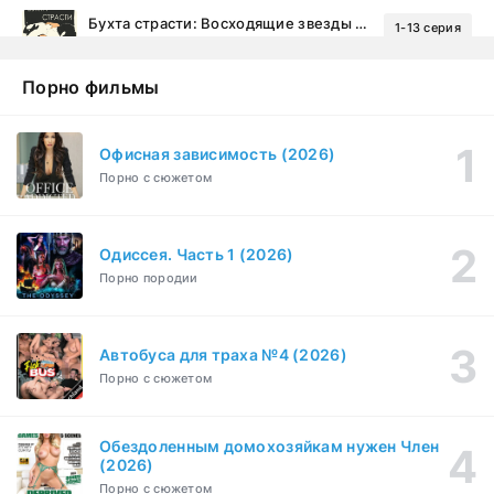
Бухта страсти: Восходящие звезды (2000)
1-13 серия
драма, комедия
1-2 сезон
Порно фильмы
Эйфория (2019)
1-8 серия
Зарубежный, Драма
1-3 сезон
Офисная зависимость (2026)
Порно с сюжетом
Бисексуалка (2018)
1-6 серия
Комедия, Зарубежный, Драма
1 сезон
Одиссея. Часть 1 (2026)
Сутенёры (2023)
1-6 серия
Порно породии
Драма
1 сезон
Автобуса для траха №4 (2026)
Порно с сюжетом
Обездоленным домохозяйкам нужен Член
(2026)
Порно с сюжетом