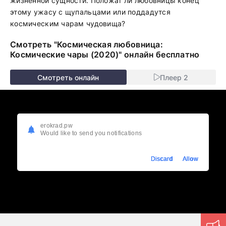
жизненной сущности. Положат ли любовницы конец
этому ужасу с щупальцами или поддадутся
космическим чарам чудовища?
Смотреть "Космическая любовница:
Космические чары (2020)" онлайн бесплатно
Смотреть онлайн
Плеер 2
erokrad.pw
Would like to send you notifications
Discard
Allow