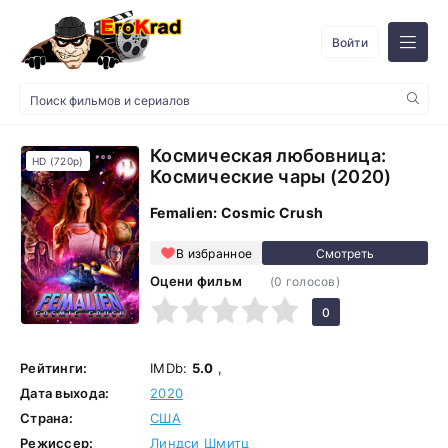
Войти
Космическая любовница:
HD (720p)
Космические чары (2020)
Femalien: Cosmic Crush
В избранное
Оцени фильм
(
0
голосов)
1
2
3
4
5
0
Рейтинги:
IMDb:
5.0
,
Дата выхода:
2020
Страна:
США
Режиссер:
Линдси Шмитц