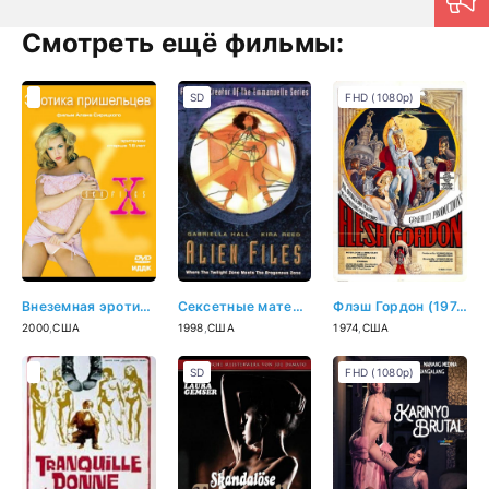
Смотреть ещё фильмы:
SD
FHD (1080p)
Внеземная эротика 2 (2000)
Сексетные материалы: Инопланетная эротика (1998)
Флэш Гордон (1974)
2000
,
США
1998
,
США
1974
,
США
SD
FHD (1080p)