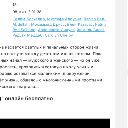
18+
98 мин. / 01:38
Селим Богхедир
,
Мустафа Адоуани
,
Rabiah Ben-
Abdullah
,
Мохаммед Дрисс
,
Елен Казарас
,
Fatma
Ben Saïdane
,
Abdelhamid Guayas
,
Жамель Сасси
,
Радуан Меддеб
,
Carolyn Chelby
на касается светлых и печальных сторон жизни
я на полпути между детством и юношеством. Пока
ожных начал — мужского и женского — но он уже
зрослеть, проходить жестокую школу улицы и
хорошо оставаться маленьким, в окружении
аёт жизнь, общаясь с многочисленными простыми
сского квартала...
)" онлайн бесплатно