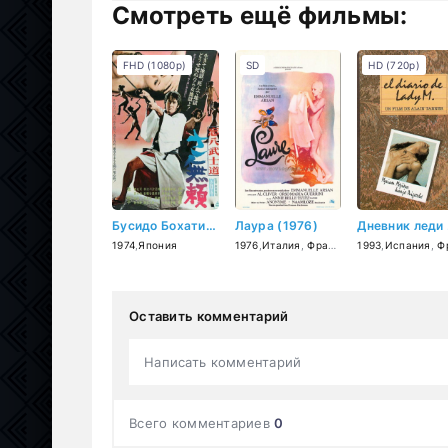
Смотреть ещё фильмы:
FHD (1080p)
SD
HD (720p)
Бусидо Бохати: Путь злодея (1974)
Лаура (1976)
Дн
1974
,
Япония
1976
,
Италия
,
Франция
1993
,
Испания
,
Франц
Оставить комментарий
Написать комментарий
Всего комментариев
0