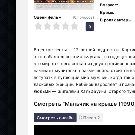
Возраст:
Время:
Оцени фильм
(
0
голосов)
В ролях актеры:
1
2
3
4
5
0
В центре ленты — 12-летний подросток. Карти
этого обаятельного мальчугана, находящегос
что мир для него соткан из двух противопол
начинает мучительно размышлять: стоит ли в
вступать в пугающий мир мужчин, когда так 
ласковых женщин. Ребёнок взрослеет и позн
людьми — жителями Хальфауина, старого туни
Смотреть "Мальчик на крыше (1990
Смотреть онлайн
Плеер 2