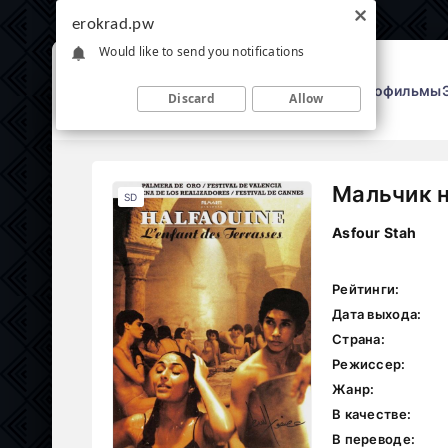
erokrad.pw
Would like to send you notifications
Эрофильмы
Discard
Allow
Мальчик н
SD
Asfour Stah
Рейтинги:
Дата выхода:
Страна:
Режиссер:
Жанр:
В качестве:
В переводе: