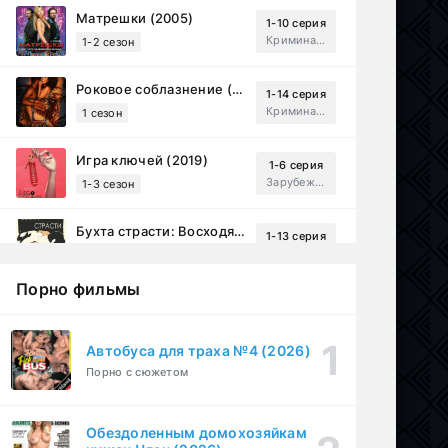
Матрешки (2005)
1-10 серия
Криминал, Драма
1-2 сезон
Роковое соблазнение (2023)
1-14 серия
Криминал, Мистический, Триллер, Драма
1 сезон
Игра ключей (2019)
1-6 серия
Зарубежный, Мелодрама, Драма
1-3 сезон
Бухта страсти: Восходящие звезды (2000)
1-13 серия
драма, комедия
1-2 сезон
Порно фильмы
Эйфория (2019)
1-8 серия
Зарубежный, Драма
1-3 сезон
Автобуса для траха №4 (2026)
Порно с сюжетом
Бисексуалка (2018)
1-6 серия
Комедия, Зарубежный, Драма
1 сезон
Обездоленным домохозяйкам
Сутенёры (2023)