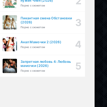
нужен Член (2026)
1-6 серия
Драма
1 сезон
Порно с сюжетом
Пикантная смена Обстановки
(2026)
Порно с сюжетом
Анал Мамочки 2 (2026)
Порно с сюжетом
Запретная любовь 4: Любовь
мамочки (2026)
Порно с сюжетом