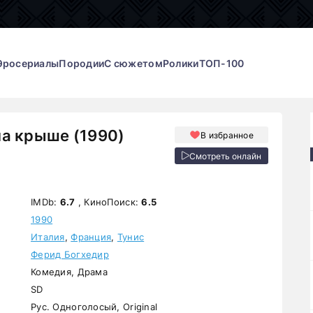
Эросериалы
Породии
С сюжетом
Ролики
ТОП-100
а крыше (1990)
В избранное
Смотреть онлайн
IMDb:
6.7
, КиноПоиск:
6.5
1990
Италия
,
Франция
,
Тунис
Ферид Богхедир
Комедия, Драма
SD
Рус. Одноголосый, Original