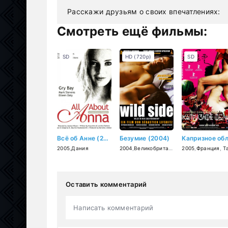
Расскажи друзьям о своих впечатлениях:
Смотреть ещё фильмы:
SD
HD (720p)
SD
Всё об Анне (2005)
Безумие (2004)
2005
,
Дания
2004
,
Великобритания
,
Франция
2005
,
Франция
,
Бельги
,
Тайва
Оставить комментарий
Написать комментарий