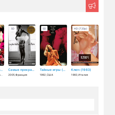
SD
SD
HD (720p)
Капризное облако (2005)
Самые прекрасные незнакомки Парижа (2005)
Тайные игры (1992)
Ключ (1983)
я
нь
2005
,
Франция
1992
,
США
1983
,
Италия