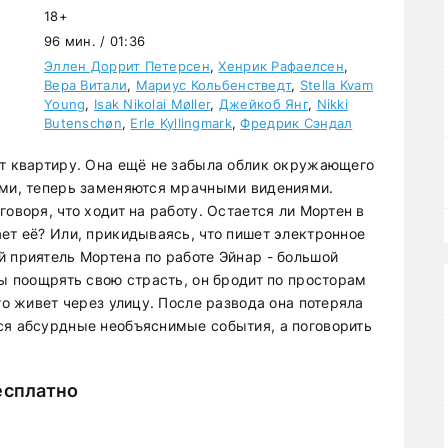
18+
96 мин. / 01:36
Эллен Доррит Петерсен
,
Хенрик Рафаелсен
,
Вера Витали
,
Мариус Кольбенстведт
,
Stella Kvam
Young
,
Isak Nikolai Møller
,
Джейкоб Янг
,
Nikki
Butenschøn
,
Erle Kyllingmark
,
Фредрик Сэндал
ет квартиру. Она ещё не забыла облик окружающего
ыми, теперь заменяются мрачными видениями.
оворя, что ходит на работу. Остается ли Мортен в
ет её? Или, прикидываясь, что пишет электронное
й приятель Мортена по работе Эйнар - большой
бы поощрять свою страсть, он бродит по просторам
то живет через улицу. После развода она потеряла
ся абсурдные необъяснимые события, а поговорить
.
есплатно