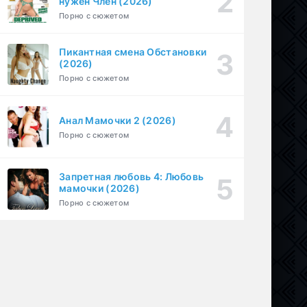
нужен Член (2026)
1-6 серия
Драма
1 сезон
Порно с сюжетом
Пикантная смена Обстановки
(2026)
Порно с сюжетом
Анал Мамочки 2 (2026)
Порно с сюжетом
Запретная любовь 4: Любовь
мамочки (2026)
Порно с сюжетом