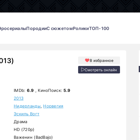
Эросериалы
Породии
С сюжетом
Ролики
ТОП-100
013)
В избранное
Смотреть онлайн
IMDb:
6.9
, КиноПоиск:
5.9
2013
Нидерланды
,
Норвегия
Эскиль Вогт
Драма
HD (720p)
Важенин (BadBajo)