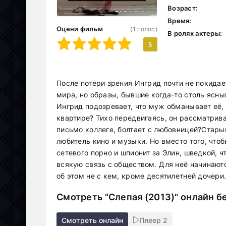
Возраст:
Время:
Оцени фильм
(
1
голос)
В ролях актеры:
1
2
3
4
5
5
После потери зрения Ингрид почти не покида
мира, но образы, бывшие когда-то столь ясн
Ингрид подозревает, что муж обманывает её, г
квартире? Тихо передвигаясь, он рассматрива
письмо коллеге, болтает с любовницей?Стары
любитель кино и музыки. Но вместо того, что
сетевого порно и шпионит за Элин, шведкой, ч
всякую связь с обществом. Для неё начинают
об этом не с кем, кроме десятилетней дочери
Смотреть "Слепая (2013)" онлайн б
Смотреть онлайн
Плеер 2