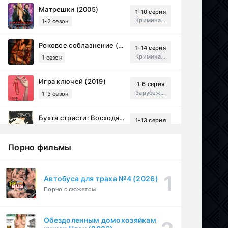
Матрешки (2005)
1-10 серия
Криминал, Драма
1-2 сезон
Роковое соблазнение (2023)
1-14 серия
Криминал, Мистический, Триллер, Драма
1 сезон
Игра ключей (2019)
1-6 серия
Зарубежный, Мелодрама, Драма
1-3 сезон
Бухта страсти: Восходящие звезды (2000)
1-13 серия
драма, комедия
1-2 сезон
Порно фильмы
Эйфория (2019)
1-8 серия
Зарубежный, Драма
1-3 сезон
Автобуса для траха №4 (2026)
Порно с сюжетом
Бисексуалка (2018)
1-6 серия
Комедия, Зарубежный, Драма
1 сезон
Обездоленным домохозяйкам
Сутенёры (2023)