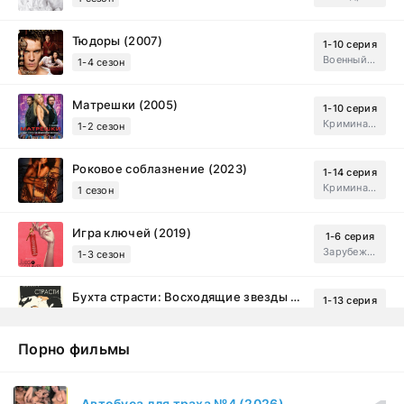
Тюдоры (2007)
1-10 серия
Военный, Исторический, Зарубежный, Мелодрама, Драма
1-4 сезон
Матрешки (2005)
1-10 серия
Криминал, Драма
1-2 сезон
Роковое соблазнение (2023)
1-14 серия
Криминал, Мистический, Триллер, Драма
1 сезон
Игра ключей (2019)
1-6 серия
Зарубежный, Мелодрама, Драма
1-3 сезон
Бухта страсти: Восходящие звезды (2000)
1-13 серия
драма, комедия
1-2 сезон
Порно фильмы
Эйфория (2019)
1-8 серия
Зарубежный, Драма
1-3 сезон
Автобуса для траха №4 (2026)