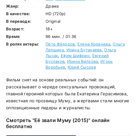
Жанр:
Драма
В качестве:
HD (720p)
В переводе:
Original
Возраст:
18+
Время:
96 мин. / 01:36
В ролях актеры:
Пётр Фёдоров
,
Елена Коренева
,
Ольга
Лапшина
,
Ирина Бутанаева
,
Ольга
Лысак
,
Ефим Шифрин
,
Евгений
Буслаков
,
Ирина Вилкова
,
Игорь
Воробьев
,
Юрий Сысоев
Фильм снят на основе реальных событий: он
рассказывает о череде сексуальных провокаций,
главной героиней которых была Екатерина Герасимова,
известная по прозвищу Муму, а жертвами стали многие
оппозиционные лидеры и журналисты.
Смотреть "Её звали Муму (2015)" онлайн
бесплатно