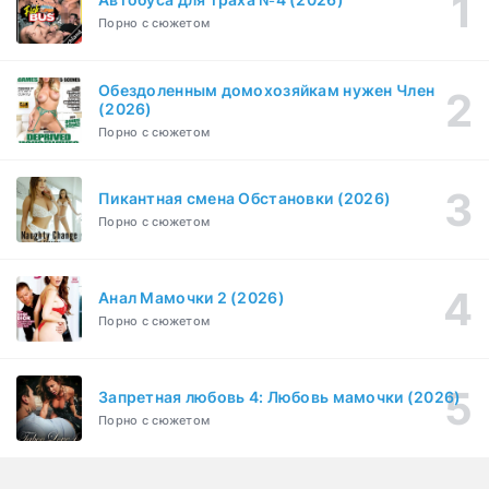
Порно с сюжетом
Бисексуалка (2018)
1-6 серия
Комедия, Зарубежный, Драма
1 сезон
Обездоленным домохозяйкам нужен Член
Сутенёры (2023)
(2026)
1-6 серия
Драма
1 сезон
Порно с сюжетом
Пикантная смена Обстановки (2026)
Порно с сюжетом
Анал Мамочки 2 (2026)
Порно с сюжетом
Запретная любовь 4: Любовь мамочки (2026)
Порно с сюжетом