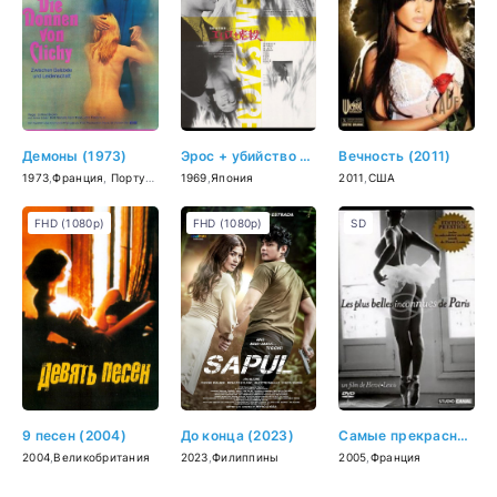
Демоны (1973)
Эрос + убийство (1969)
Вечность (2011)
1973
,
Франция
,
Португалия
1969
,
Япония
2011
,
США
FHD (1080p)
FHD (1080p)
SD
9 песен (2004)
До конца (2023)
Самые прекрасные незнакомки Парижа (2005)
2004
,
Великобритания
2023
,
Филиппины
2005
,
Франция