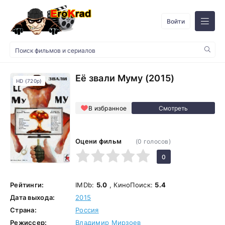
Войти
Её звали Муму (2015)
HD (720p)
В избранное
Оцени фильм
(
0
голосов)
1
2
3
4
5
0
Рейтинги:
IMDb:
5.0
, КиноПоиск:
5.4
Дата выхода:
2015
Страна:
Россия
Режиссер:
Владимир Мирзоев