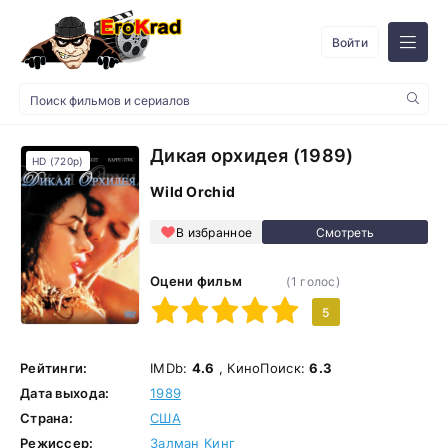
Войти
Дикая орхидея (1989)
HD (720p)
Wild Orchid
В избранное
Оцени фильм
(
1
голос)
1
2
3
4
5
5
Рейтинги:
IMDb:
4.6
, КиноПоиск:
6.3
Дата выхода:
1989
Страна:
США
Режиссер:
Залман Кинг