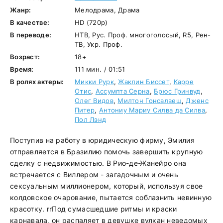
Жанр:
Мелодрама, Драма
В качестве:
HD (720p)
В переводе:
НТВ, Рус. Проф. многоголосый, R5, Рен-
ТВ, Укр. Проф.
Возраст:
18+
Время:
111 мин. / 01:51
В ролях актеры:
Микки Рурк
,
Жаклин Биссет
,
Карре
Отис
,
Ассумпта Серна
,
Брюс Гринвуд
,
Олег Видов
,
Милтон Гонсалвеш
,
Дженс
Питер
,
Антониу Мариу Силва да Силва
,
Пол Лэнд
Поступив на работу в юридическую фирму, Эмилия
отправляется в Бразилию помочь завершить крупную
сделку с недвижимостью. В Рио-де-Жанейро она
встречается с Виллером - загадочным и очень
сексуальным миллионером, который, используя свое
колдовское очарование, пытается соблазнить невинную
красотку. rrПод сумасшедшие ритмы и краски
карнавала, он распаляет в девушке вулкан неведомых