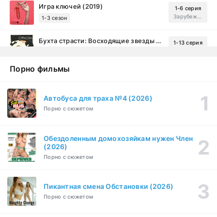
Игра ключей (2019)
1-6 серия
Зарубежный, Мелодрама, Драма
1-3 сезон
Бухта страсти: Восходящие звезды (2000)
1-13 серия
драма, комедия
1-2 сезон
Порно фильмы
Эйфория (2019)
1-8 серия
Зарубежный, Драма
1-3 сезон
Автобуса для траха №4 (2026)
Порно с сюжетом
Бисексуалка (2018)
1-6 серия
Комедия, Зарубежный, Драма
1 сезон
Обездоленным домохозяйкам нужен Член
Сутенёры (2023)
(2026)
1-6 серия
Драма
1 сезон
Порно с сюжетом
Пикантная смена Обстановки (2026)
Порно с сюжетом