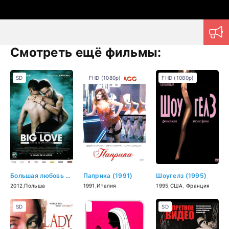
Смотреть ещё фильмы:
SD
FHD (1080p)
FHD (1080p)
Большая любовь (2012)
Паприка (1991)
Шоугелз (1995)
2012
,
Польша
1991
,
Италия
1995
,
США
,
Франция
SD
SD