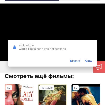
erokrad.pw
Would like to send you notifications
Discard
Allow
Смотреть ещё фильмы:
SD
HD (720p)
SD