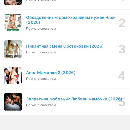
1-6 серия
Комедия, Зарубежный, Драма
1 сезон
Обездоленным домохозяйкам нужен Член
Сутенёры (2023)
(2026)
1-6 серия
Драма
1 сезон
Порно с сюжетом
Пикантная смена Обстановки (2026)
Порно с сюжетом
Анал Мамочки 2 (2026)
Порно с сюжетом
Запретная любовь 4: Любовь мамочки (2026)
Порно с сюжетом