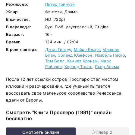
Режиссер:
Питер Гринуэй
Жанр:
Фэнтези, Драма
В качестве:
HD (720p)
В переводе:
Рус. Люб. двухголосый, Original
Возраст:
16+
Время:
124 мин. / 02:04
В ролях актеры:
Джон Гилгуд
,
Майкл Кларк
,
Мишель
Блан
,
Эрланд Юзефсон
,
Изабель Паско
,
Том Белл
,
Кеннет Крэнэм
,
Марк
Райлэнс
,
Херард Толен
,
Пьер Бокма
После 12 лет ссылки остров Просперо стал местом
иллюзий и разочарований, где ученый пытается
воссоздать свое маленькое королевство Ренессанса
вдали от Европы.
Смотреть "Книги Просперо (1991)" онлайн
бесплатно
Смотреть онлайн
Плеер 2