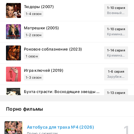
Тюдоры (2007)
1-10 серия
Военный, Исторический, Зарубежный, Мелодрама, Драма
1-4 сезон
Матрешки (2005)
1-10 серия
Криминал, Драма
1-2 сезон
Роковое соблазнение (2023)
1-14 серия
Криминал, Мистический, Триллер, Драма
1 сезон
Игра ключей (2019)
1-6 серия
Зарубежный, Мелодрама, Драма
1-3 сезон
Бухта страсти: Восходящие звезды (2000)
1-13 серия
драма, комедия
1-2 сезон
Порно фильмы
Эйфория (2019)
1-8 серия
Зарубежный, Драма
1-3 сезон
Автобуса для траха №4 (2026)
Порно с сюжетом
Бисексуалка (2018)