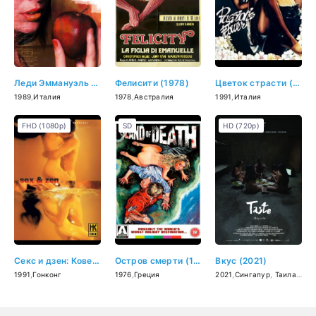
Леди Эммануэль (1989)
Фелисити (1978)
Цветок страсти (1991)
1989
,
Италия
1978
,
Австралия
1991
,
Италия
FHD (1080p)
SD
HD (720p)
Секс и дзен: Ковер для телесных молитв (1991)
Остров смерти (1976)
Вкус (2021)
1991
,
Гонконг
1976
,
Греция
2021
,
Сингапур
,
Таиланд
,
Ф