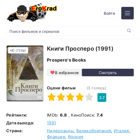
Войти
Книги Просперо (1991)
HD (720p)
Prospero's Books
В избранное
Оцени фильм
(
3
голоса)
1
2
3
4
5
3.7
Рейтинги:
IMDb:
6.8
, КиноПоиск:
7.4
Дата выхода:
1991
Страна:
Нидерланды
,
Великобритания
,
Италия
,
Франция
,
Япония