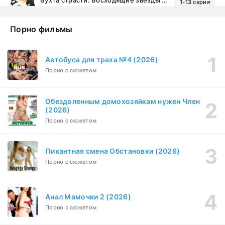
1-13 серия
драма, комедия
1-2 сезон
Порно фильмы
Эйфория (2019)
1-8 серия
Зарубежный, Драма
1-3 сезон
Автобуса для траха №4 (2026)
Порно с сюжетом
Бисексуалка (2018)
1-6 серия
Комедия, Зарубежный, Драма
1 сезон
Обездоленным домохозяйкам нужен Член
Сутенёры (2023)
(2026)
1-6 серия
Драма
1 сезон
Порно с сюжетом
Пикантная смена Обстановки (2026)
Порно с сюжетом
Анал Мамочки 2 (2026)
Порно с сюжетом