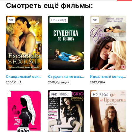
Смотреть ещё фильмы:
SD
HD (720p)
SD
Скандальный секс (2004)
Студентка по вызову (2010)
Идеальный конец (2012)
2004
,
США
2010
,
Франция
2012
,
США
FHD (1080p)
HD (720p)