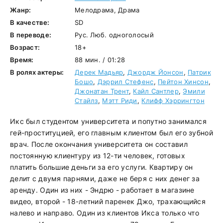
Жанр:
Мелодрама, Драма
В качестве:
SD
В переводе:
Рус. Люб. одноголосый
Возраст:
18+
Время:
88 мин. / 01:28
В ролях актеры:
Дерек Мадьяр
,
Джордж Йонсон
,
Патрик
Бошо
,
Дэррил Стефенс
,
Пейтон Хинсон
,
Джонатан Трент
,
Кайл Сантлер
,
Эмили
Стайлз
,
Мэтт Риди
,
Клифф Хэррингтон
Икс был студентом университета и попутно занимался
гей-проституцией, его главным клиентом был его зубной
врач. После окончания университета он составил
постоянную клиентуру из 12-ти человек, готовых
платить большие деньги за его услуги. Квартиру он
делит с двумя парнями, даже не беря с них денег за
аренду. Один из них - Эндрю - работает в магазине
видео, второй - 18-летний паренек Джо, трахающийся
налево и направо. Один из клиентов Икса только что