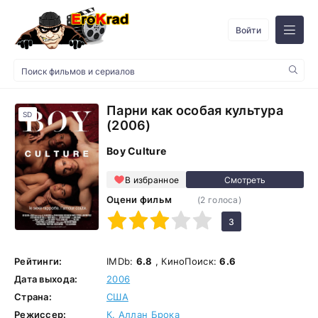
Войти
Парни как особая культура
SD
(2006)
Boy Culture
В избранное
Оцени фильм
(
2
голоса)
1
2
3
4
5
3
Рейтинги:
IMDb:
6.8
, КиноПоиск:
6.6
Дата выхода:
2006
Страна:
США
Режиссер:
К. Аллан Брока