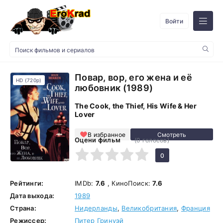
Войти
Повар, вор, его жена и её
HD (720p)
любовник (1989)
The Cook, the Thief, His Wife & Her
Lover
В избранное
Оцени фильм
(
0
голосов)
1
2
3
4
5
0
Рейтинги:
IMDb:
7.6
, КиноПоиск:
7.6
Дата выхода:
1989
Страна:
Нидерланды
,
Великобритания
,
Франция
Режиссер:
Питер Гринуэй