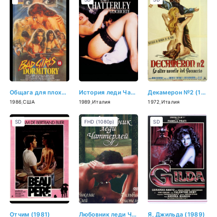
Общага для плохих девочек (1986)
История леди Чаттерлей (1989)
Декамерон №2 (1972)
1986
,
США
1989
,
Италия
1972
,
Италия
SD
FHD (1080p)
SD
Отчим (1981)
Любовник леди Чаттерлей (1981)
Я, Джильда (1989)