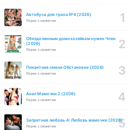
Эйфория (2019)
1-8 серия
Зарубежный, Драма
1-3 сезон
Автобуса для траха №4 (2026)
Порно с сюжетом
Бисексуалка (2018)
1-6 серия
Комедия, Зарубежный, Драма
1 сезон
Обездоленным домохозяйкам нужен Член
Сутенёры (2023)
(2026)
1-6 серия
Драма
1 сезон
Порно с сюжетом
Пикантная смена Обстановки (2026)
Порно с сюжетом
Анал Мамочки 2 (2026)
Порно с сюжетом
Запретная любовь 4: Любовь мамочки (2026)
Порно с сюжетом