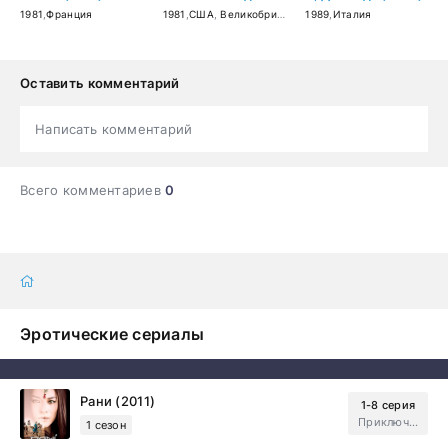
1981
,
Франция
1981
,
США
,
Великобритания
1989
,
Франция
,
Италия
,
Германия (ФРГ
Оставить комментарий
Написать комментарий
Всего комментариев
0
Эротические сериалы
Рани (2011)
1-8 серия
Приключения, Зарубежный, Мелодрама
1 сезон