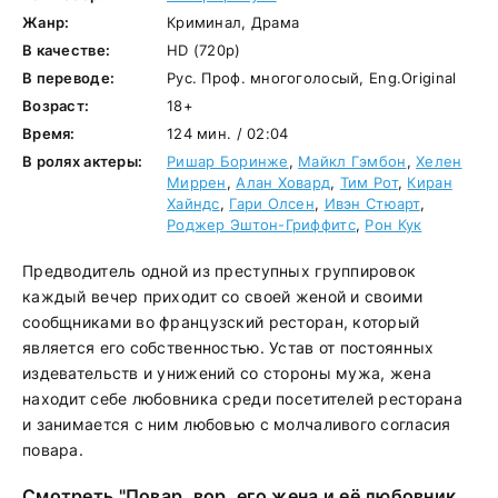
Жанр:
Криминал, Драма
В качестве:
HD (720p)
В переводе:
Рус. Проф. многоголосый, Eng.Original
Возраст:
18+
Время:
124 мин. / 02:04
В ролях актеры:
Ришар Боринже
,
Майкл Гэмбон
,
Хелен
Миррен
,
Алан Ховард
,
Тим Рот
,
Киран
Хайндс
,
Гари Олсен
,
Ивэн Стюарт
,
Роджер Эштон-Гриффитс
,
Рон Кук
Предводитель одной из преступных группировок
каждый вечер приходит со своей женой и своими
сообщниками во французский ресторан, который
является его собственностью. Устав от постоянных
издевательств и унижений со стороны мужа, жена
находит себе любовника среди посетителей ресторана
и занимается с ним любовью с молчаливого согласия
повара.
Смотреть "Повар, вор, его жена и её любовник