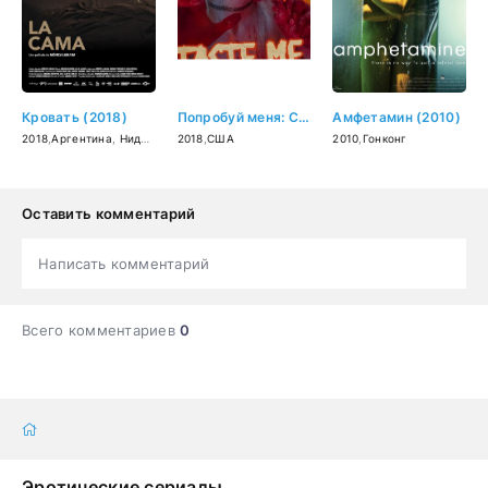
Кровать (2018)
Попробуй меня: Смертельный эскорт, Часть 3 (2018)
Амфетамин (2010)
2018
,
Аргентина
,
Нидерланды
2018
,
Германия
,
США
,
Бразилия
2010
,
Гонконг
Оставить комментарий
Написать комментарий
Всего комментариев
0
Эротические сериалы