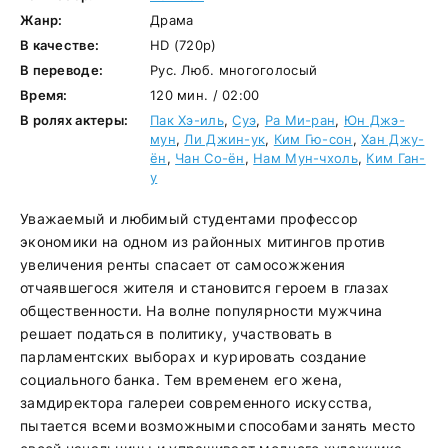
Жанр:
Драма
В качестве:
HD (720p)
В переводе:
Рус. Люб. многоголосый
Время:
120 мин. / 02:00
В ролях актеры:
Пак Хэ-иль
,
Суэ
,
Ра Ми-ран
,
Юн Джэ-
мун
,
Ли Джин-ук
,
Ким Гю-сон
,
Хан Джу-
ён
,
Чан Со-ён
,
Нам Мун-чхоль
,
Ким Ган-
у
Уважаемый и любимый студентами профессор
экономики на одном из районных митингов против
увеличения ренты спасает от самосожжения
отчаявшегося жителя и становится героем в глазах
общественности. На волне популярности мужчина
решает податься в политику, участвовать в
парламентских выборах и курировать создание
социального банка. Тем временем его жена,
замдиректора галереи современного искусства,
пытается всеми возможными способами занять место