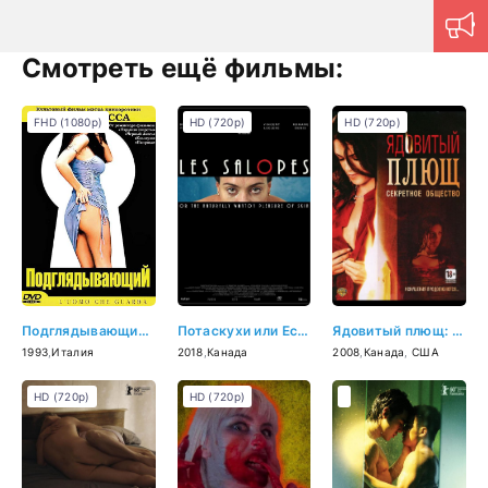
Смотреть ещё фильмы:
FHD (1080p)
HD (720p)
HD (720p)
Подглядывающий (1993)
Потаскухи или Естественно-порочное наслаждение кожи (2018)
Ядовитый плющ: Секретное общество (2008)
1993
,
Италия
2018
,
Канада
2008
,
Канада
,
США
HD (720p)
HD (720p)