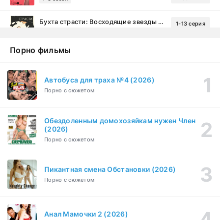
Бухта страсти: Восходящие звезды (2000)
1-13 серия
драма, комедия
1-2 сезон
Порно фильмы
Эйфория (2019)
1-8 серия
Зарубежный, Драма
1-3 сезон
Автобуса для траха №4 (2026)
Порно с сюжетом
Бисексуалка (2018)
1-6 серия
Комедия, Зарубежный, Драма
1 сезон
Обездоленным домохозяйкам нужен Член
Сутенёры (2023)
(2026)
1-6 серия
Драма
1 сезон
Порно с сюжетом
Пикантная смена Обстановки (2026)
Порно с сюжетом
Анал Мамочки 2 (2026)