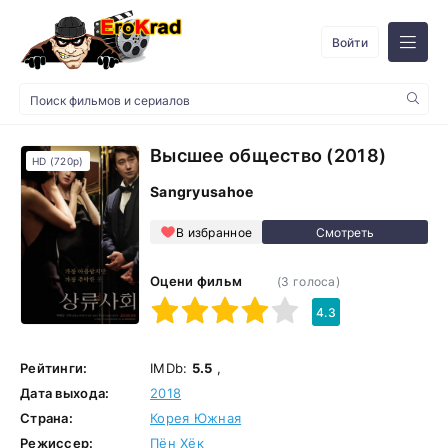
Войти
Высшее общество (2018)
HD (720p)
Sangryusahoe
В избранное
Оцени фильм
(
3
голоса)
1
2
3
4
5
4.3
Рейтинги:
IMDb:
5.5
,
Дата выхода:
2018
Страна:
Корея Южная
Режиссер:
Пён Хёк