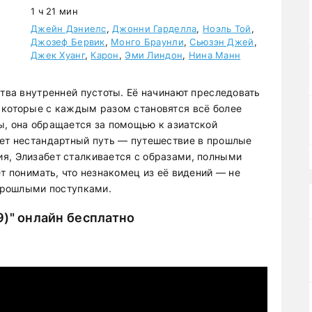
1 ч 21 мин
Джейн Дэниелс
,
Джонни Гарделла
,
Ноэль Той
,
Джозеф Бервик
,
Монго Браунли
,
Сьюзэн Джей
,
Джек Хуанг
,
Карон
,
Эми Линдон
,
Нина Манн
ства внутренней пустоты. Её начинают преследовать
 которые с каждым разом становятся всё более
ы, она обращается за помощью к азиатской
ает нестандартный путь — путешествие в прошлые
я, Элизабет сталкивается с образами, полными
ет понимать, что незнакомец из её видений — не
 прошлыми поступками.
9)" онлайн бесплатно