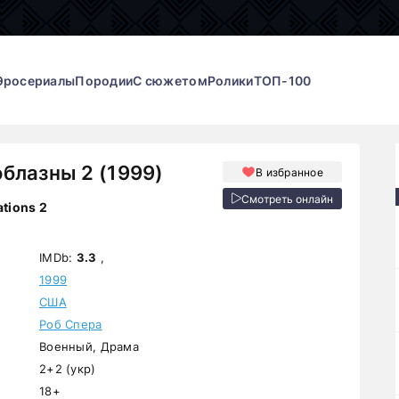
Эросериалы
Породии
С сюжетом
Ролики
ТОП-100
блазны 2 (1999)
В избранное
Смотреть онлайн
tions 2
IMDb:
3.3
,
1999
США
Роб Спера
Военный, Драма
2+2 (укр)
18+