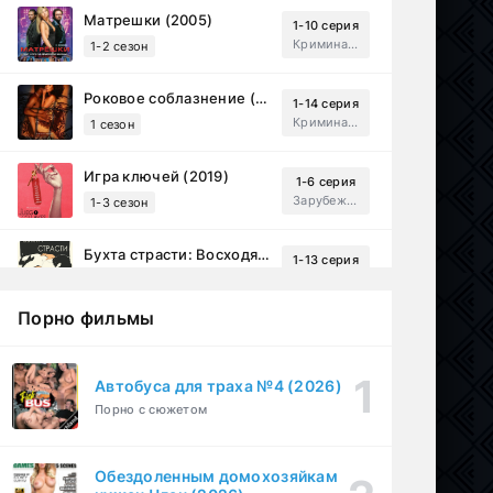
Матрешки (2005)
1-10 серия
Криминал, Драма
1-2 сезон
Роковое соблазнение (2023)
1-14 серия
Криминал, Мистический, Триллер, Драма
1 сезон
Игра ключей (2019)
1-6 серия
Зарубежный, Мелодрама, Драма
1-3 сезон
Бухта страсти: Восходящие звезды (2000)
1-13 серия
драма, комедия
1-2 сезон
Порно фильмы
Эйфория (2019)
1-8 серия
Зарубежный, Драма
1-3 сезон
Автобуса для траха №4 (2026)
Порно с сюжетом
Бисексуалка (2018)
1-6 серия
Комедия, Зарубежный, Драма
1 сезон
Обездоленным домохозяйкам
Сутенёры (2023)