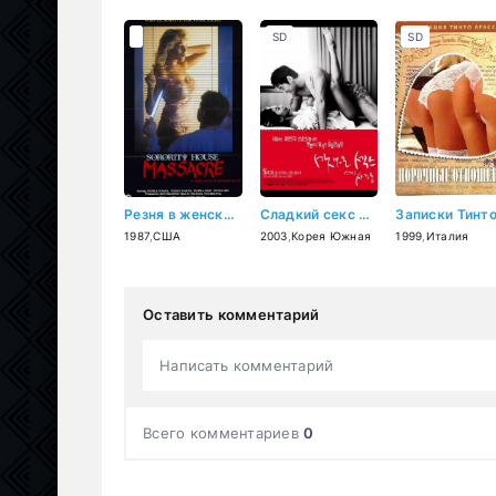
SD
SD
Резня в женской общаге (1987)
Сладкий секс и любовь (2003)
1987
,
США
2003
,
Корея Южная
1999
,
Италия
Оставить комментарий
Написать комментарий
Всего комментариев
0