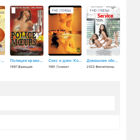
FHD (1080p)
FHD (1080p)
Записки Тинто Брасса: Порочные отношения (1999)
Полиция нравов (1987)
Секс и дзен: Ковер для телесных молитв (1991)
Домашнее обслуживание (2023)
1987
,
Франция
1991
,
Гонконг
2023
,
Филиппины