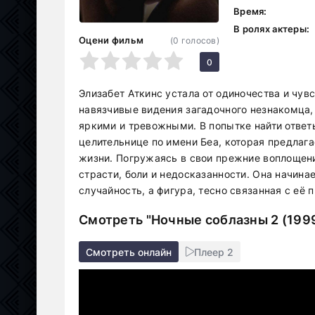
Время:
В ролях актеры:
Оцени фильм
(
0
голосов)
1
2
3
4
5
0
Элизабет Аткинс устала от одиночества и чув
навязчивые видения загадочного незнакомца,
яркими и тревожными. В попытке найти ответ
целительнице по имени Беа, которая предлаг
жизни. Погружаясь в свои прежние воплощени
страсти, боли и недосказанности. Она начина
случайность, а фигура, тесно связанная с её
Смотреть "Ночные соблазны 2 (199
Смотреть онлайн
Плеер 2