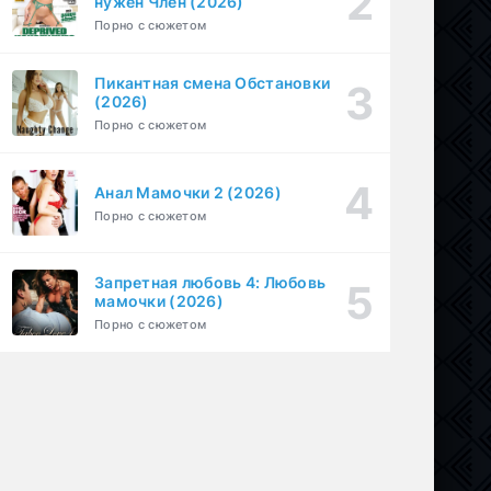
нужен Член (2026)
1-6 серия
Драма
1 сезон
Порно с сюжетом
Пикантная смена Обстановки
(2026)
Порно с сюжетом
Анал Мамочки 2 (2026)
Порно с сюжетом
Запретная любовь 4: Любовь
мамочки (2026)
Порно с сюжетом