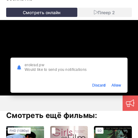
Смотреть онлайн
Плеер 2
erokrad.pw
Would like to send you notifications
Discard
Allow
Смотреть ещё фильмы:
FHD (1080p)
SD