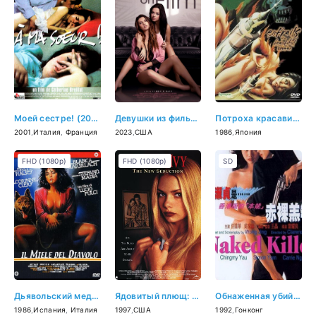
Моей сестре! (2001)
Девушки из фильма (2023)
Потроха красавицы (1986)
2001
,
Италия
,
Франция
2023
,
США
1986
,
Япония
FHD (1080p)
FHD (1080p)
SD
Дьявольский мед (1986)
Ядовитый плющ: Новое совращение (1997)
Обнаженная убийца (1992)
1986
,
Испания
,
Италия
1997
,
США
1992
,
Гонконг