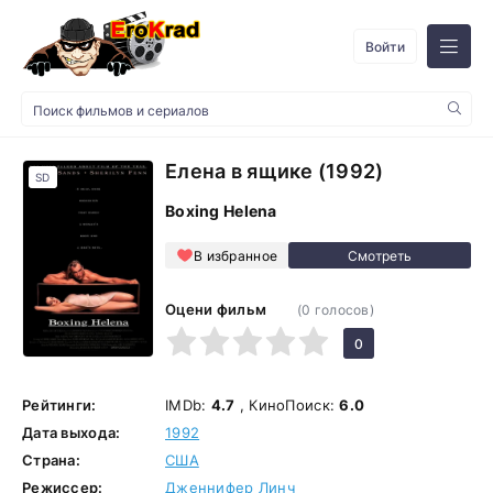
Войти
Елена в ящике (1992)
SD
Boxing Helena
В избранное
Оцени фильм
(
0
голосов)
1
2
3
4
5
0
Рейтинги:
IMDb:
4.7
, КиноПоиск:
6.0
Дата выхода:
1992
Страна:
США
Режиссер:
Дженнифер Линч