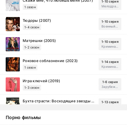
Скажи мне, что любишь меня (2007)
1-10 серия
Мелодрама, Драма
1 сезон
Тюдоры (2007)
1-10 серия
Военный, Исторический, Зарубежный, Мелодрама, Драма
1-4 сезон
Матрешки (2005)
1-10 серия
Криминал, Драма
1-2 сезон
Роковое соблазнение (2023)
1-14 серия
Криминал, Мистический, Триллер, Драма
1 сезон
Игра ключей (2019)
1-6 серия
Зарубежный, Мелодрама, Драма
1-3 сезон
Бухта страсти: Восходящие звезды (2000)
1-13 серия
драма, комедия
1-2 сезон
Порно фильмы
Эйфория (2019)
1-8 серия