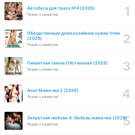
Зарубежный, Драма
1-3 сезон
Автобуса для траха №4 (2026)
Порно с сюжетом
Бисексуалка (2018)
1-6 серия
Комедия, Зарубежный, Драма
1 сезон
Обездоленным домохозяйкам нужен Член
Сутенёры (2023)
(2026)
1-6 серия
Драма
1 сезон
Порно с сюжетом
Пикантная смена Обстановки (2026)
Порно с сюжетом
Анал Мамочки 2 (2026)
Порно с сюжетом
Запретная любовь 4: Любовь мамочки (2026)
Порно с сюжетом