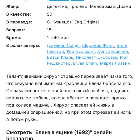
Жанр:
Детектив, Триллер, Мелодрама, Драма
В качестве:
SD
В переводе:
С. Кузнецов, Eng.Original
Возраст:
18+
Время:
1 ч 40 мин
В ролях актеры:
Джулиан Сэндс
,
Шерилин Фенн
,
Билл
Пэкстон
,
Кертвуд Смит
,
Арт Гарфанкел
,
Бетси Кларк
,
Николетт Скорсезе
,
Мэг
Реджистер
,
Bryan Smith
,
Марла Ливайн
Талантливейший хирург страшно переживает из-за того,
что безумно любимая им красавица Елена бросила его.
Он заманивает ее в свой роскошный особняк, надеясь
вернуть ее любовь, но она убегает и попадает прямо
под колеса машины. Хирург спасает ей жизнь в
домашней операционной, но при этом отрезает ей ноги.
А потом руки...
Смотреть "Елена в ящике (1992)" онлайн
бесплатно