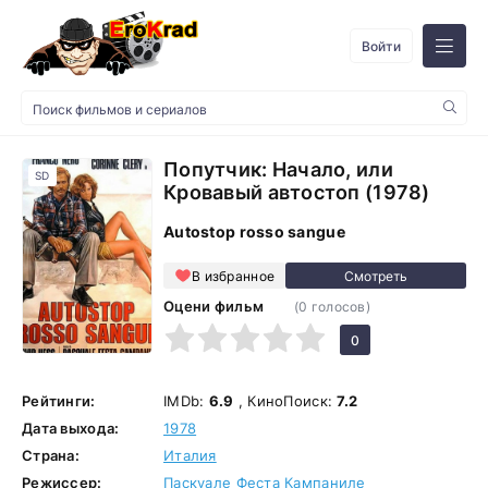
Войти
Попутчик: Начало, или
SD
Кровавый автостоп (1978)
Autostop rosso sangue
В избранное
Оцени фильм
(
0
голосов)
1
2
3
4
5
0
Рейтинги:
IMDb:
6.9
, КиноПоиск:
7.2
Дата выхода:
1978
Страна:
Италия
Режиссер:
Паскуале Феста Кампаниле