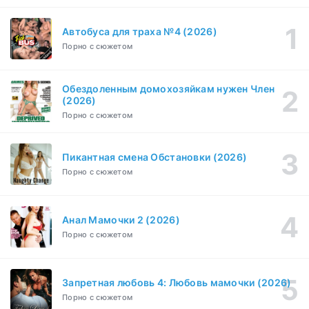
1-8 серия
Зарубежный, Драма
1-3 сезон
Автобуса для траха №4 (2026)
Порно с сюжетом
Бисексуалка (2018)
1-6 серия
Комедия, Зарубежный, Драма
1 сезон
Обездоленным домохозяйкам нужен Член
Сутенёры (2023)
(2026)
1-6 серия
Драма
1 сезон
Порно с сюжетом
Пикантная смена Обстановки (2026)
Порно с сюжетом
Анал Мамочки 2 (2026)
Порно с сюжетом
Запретная любовь 4: Любовь мамочки (2026)
Порно с сюжетом