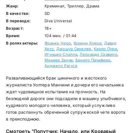
Жанр:
Криминал, Триллер, Драма
В качестве:
SD
В переводе:
Diva Universal
Возраст:
18+
Время:
104 мин. / 01:44
В ролях актеры:
Франко Неро
,
Коринн Клери
,
Дэвид
Хесс
,
Джошуа Синклер
,
Карло Пури
,
Игнацио Спалла
,
Леонардо Скавино
,
Моника Занчи
,
Бенито Пачифико
,
Анджело Рагуса
Разваливающийся брак циничного и жестокого
журналиста Уолтера Манчини и дочери его начальника
ждет чудовищное испытание на прочность. На
безлюдной дороге они подсадили в машину улыбчивого,
кудрявого молодого человека, который услужливо
готов распахнуть обреченной супружеской чете ворота
в преисподнюю.
Смотреть "Попутчик: Начало, или Кровавый