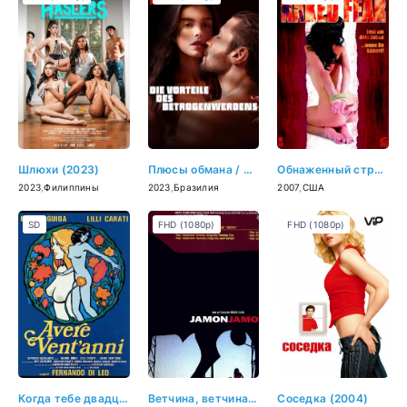
Шлюхи (2023)
Плюсы обмана / Хорошая сторона измены (2023)
Обнаженный страх (2007)
2023
,
Филиппины
2023
,
Бразилия
2007
,
США
SD
FHD (1080p)
FHD (1080p)
Когда тебе двадцать (1978)
Ветчина, ветчина (1992)
Соседка (2004)