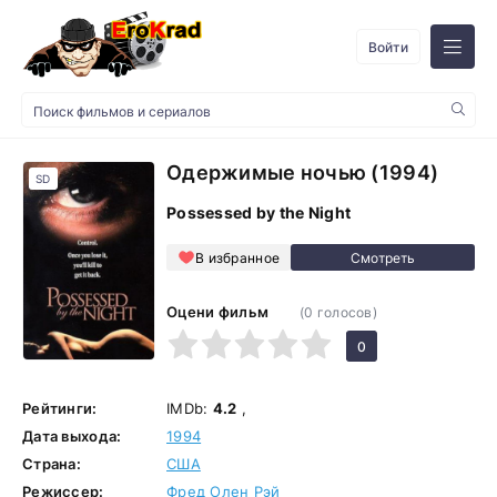
Войти
Одержимые ночью (1994)
SD
Possessed by the Night
В избранное
Оцени фильм
(
0
голосов)
1
2
3
4
5
0
Рейтинги:
IMDb:
4.2
,
Дата выхода:
1994
Страна:
США
Режиссер:
Фред Олен Рэй