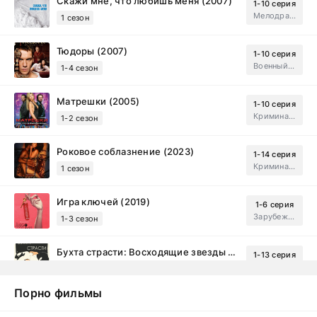
Скажи мне, что любишь меня (2007)
1-10 серия
Мелодрама, Драма
1 сезон
Тюдоры (2007)
1-10 серия
Военный, Исторический, Зарубежный, Мелодрама, Драма
1-4 сезон
Матрешки (2005)
1-10 серия
Криминал, Драма
1-2 сезон
Роковое соблазнение (2023)
1-14 серия
Криминал, Мистический, Триллер, Драма
1 сезон
Игра ключей (2019)
1-6 серия
Зарубежный, Мелодрама, Драма
1-3 сезон
Бухта страсти: Восходящие звезды (2000)
1-13 серия
драма, комедия
1-2 сезон
Порно фильмы
Эйфория (2019)
1-8 серия