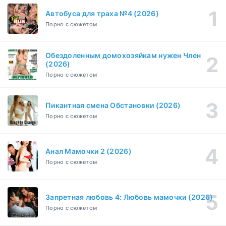
Зарубежный, Драма
1-3 сезон
Автобуса для траха №4 (2026)
Порно с сюжетом
Бисексуалка (2018)
1-6 серия
Комедия, Зарубежный, Драма
1 сезон
Обездоленным домохозяйкам нужен Член
Сутенёры (2023)
(2026)
1-6 серия
Драма
1 сезон
Порно с сюжетом
Пикантная смена Обстановки (2026)
Порно с сюжетом
Анал Мамочки 2 (2026)
Порно с сюжетом
Запретная любовь 4: Любовь мамочки (2026)
Порно с сюжетом