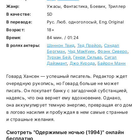
Жанр:
Ужасы, Фантастика, Боевик, Триллер
В качестве:
SD
В переводе:
Рус. Люб. одноголосый, Eng.Original
Возраст:
18+
Время:
84 мин. / 01:24
В ролях актеры:
Шэннон Твид
,
Тед Прайор
,
Сэндал
Бергман
,
Чэд МакКуин
,
Фрэнк Сиверо
,
Турхан Бей
,
Генри Сильва
,
Сигал
Дайэмант
,
Джо Курода
,
Байрон Манн
Говард Хансен — успешный писатель. Редактор ждет
очередную рукопись, но Говард больше не может
писать. Он покупает банку с загадочной субстанцией,
надеясь, что она вернет ему вдохновение. Однако,
она аккумулирует темную энергию, превращая его дом
в логово насилия и пробуждая в нем самые странные
и страшные желания.
Смотреть "Одержимые ночью (1994)" онлайн
бесплатно