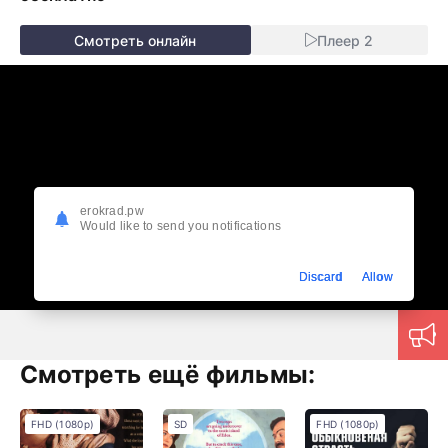
Смотреть онлайн
Плеер 2
erokrad.pw
Would like to send you notifications
Discard
Allow
Смотреть ещё фильмы:
FHD (1080p)
SD
FHD (1080p)