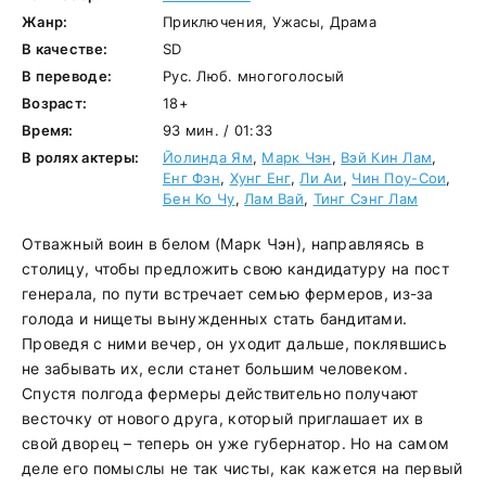
Жанр:
Приключения, Ужасы, Драма
В качестве:
SD
В переводе:
Рус. Люб. многоголосый
Возраст:
18+
Время:
93 мин. / 01:33
В ролях актеры:
Йолинда Ям
,
Марк Чэн
,
Вэй Кин Лам
,
Енг Фэн
,
Хунг Енг
,
Ли Аи
,
Чин Поу-Сои
,
Бен Ко Чу
,
Лам Вай
,
Тинг Сэнг Лам
Отважный воин в белом (Марк Чэн), направляясь в
столицу, чтобы предложить свою кандидатуру на пост
генерала, по пути встречает семью фермеров, из-за
голода и нищеты вынужденных стать бандитами.
Проведя с ними вечер, он уходит дальше, поклявшись
не забывать их, если станет большим человеком.
Спустя полгода фермеры действительно получают
весточку от нового друга, который приглашает их в
свой дворец – теперь он уже губернатор. Но на самом
деле его помыслы не так чисты, как кажется на первый