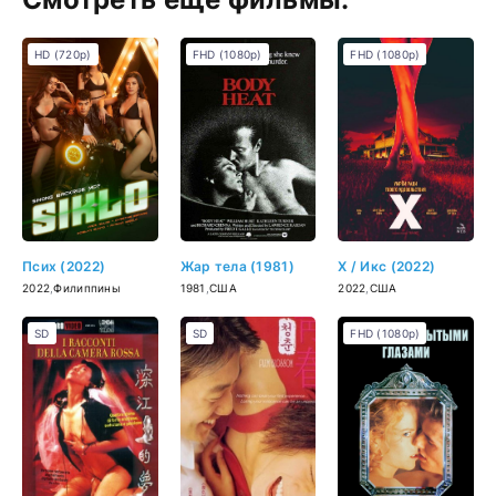
HD (720p)
FHD (1080p)
FHD (1080p)
Псих (2022)
Жар тела (1981)
X / Икс (2022)
2022
,
Филиппины
1981
,
США
2022
,
США
SD
SD
FHD (1080p)