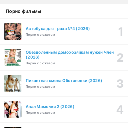
драма, комедия
1-2 сезон
Порно фильмы
Эйфория (2019)
1-8 серия
Зарубежный, Драма
1-3 сезон
Автобуса для траха №4 (2026)
Порно с сюжетом
Бисексуалка (2018)
1-6 серия
Комедия, Зарубежный, Драма
1 сезон
Обездоленным домохозяйкам нужен Член
Сутенёры (2023)
(2026)
1-6 серия
Драма
1 сезон
Порно с сюжетом
Пикантная смена Обстановки (2026)
Порно с сюжетом
Анал Мамочки 2 (2026)
Порно с сюжетом