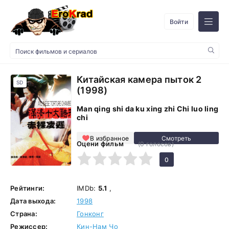
Войти
Китайская камера пыток 2
SD
(1998)
Man qing shi da ku xing zhi Chi luo ling
chi
В избранное
Оцени фильм
(
0
голосов)
1
2
3
4
5
0
Рейтинги:
IMDb:
5.1
,
Дата выхода:
1998
Страна:
Гонконг
Режиссер:
Кин-Нам Чо