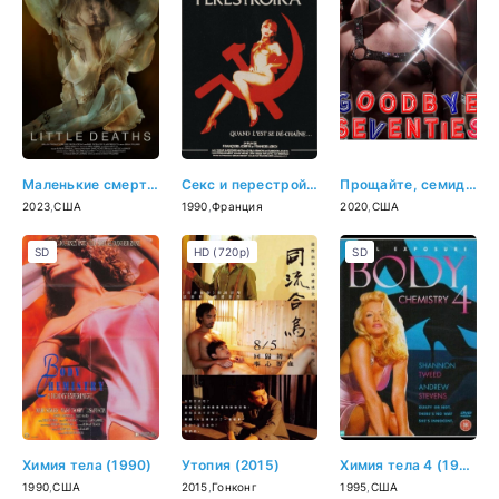
Маленькие смерти (2023)
Секс и перестройка (1990)
Прощайте, семидесятые (2020)
2023
,
США
1990
,
Франция
2020
,
США
SD
HD (720p)
SD
Химия тела (1990)
Утопия (2015)
Химия тела 4 (1995)
1990
,
США
2015
,
Гонконг
1995
,
США