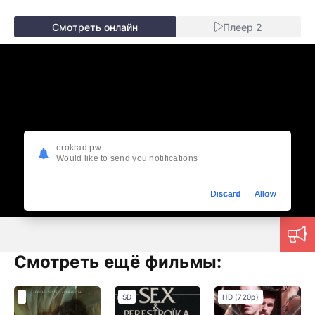
Смотреть онлайн
Плеер 2
erokrad.pw
Would like to send you notifications
Discard
Allow
Смотреть ещё фильмы:
SD
HD (720p)