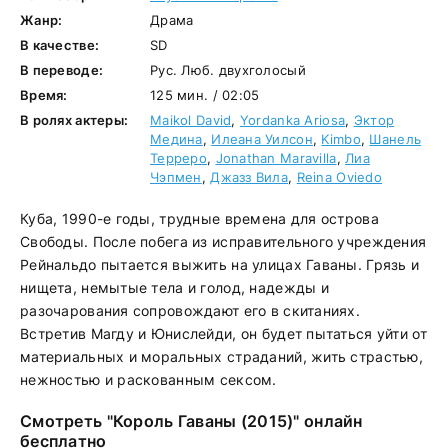
Жанр:
Драма
В качестве:
SD
В переводе:
Рус. Люб. двухголосый
Время:
125 мин. / 02:05
В ролях актеры:
Maikol David
,
Yordanka Ariosa
,
Эктор
Медина
,
Илеана Уилсон
,
Kimbo
,
Шанель
Терреро
,
Jonathan Maravilla
,
Лиа
Чэпмен
,
Джазз Вила
,
Reina Oviedo
Куба, 1990-е годы, трудные времена для острова
Свободы. После побега из исправительного учреждения
Рейнальдо пытается выжить на улицах Гаваны. Грязь и
нищета, немытые тела и голод, надежды и
разочарования сопровождают его в скитаниях.
Встретив Магду и Юнислейди, он будет пытаться уйти от
материальных и моральных страданий, жить страстью,
нежностью и раскованным сексом.
Смотреть "Король Гаваны (2015)" онлайн
бесплатно