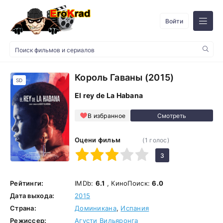
Войти
Король Гаваны (2015)
SD
El rey de La Habana
В избранное
Оцени фильм
(
1
голос)
1
2
3
4
5
3
Рейтинги:
IMDb:
6.1
, КиноПоиск:
6.0
Дата выхода:
2015
Страна:
Доминикана
,
Испания
Режиссер:
Агусти Вильяронга