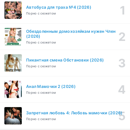
1-3 сезон
Автобуса для траха №4 (2026)
Порно с сюжетом
Бисексуалка (2018)
1-6 серия
Комедия, Зарубежный, Драма
1 сезон
Обездоленным домохозяйкам нужен Член
Сутенёры (2023)
(2026)
1-6 серия
Драма
1 сезон
Порно с сюжетом
Пикантная смена Обстановки (2026)
Порно с сюжетом
Анал Мамочки 2 (2026)
Порно с сюжетом
Запретная любовь 4: Любовь мамочки (2026)
Порно с сюжетом