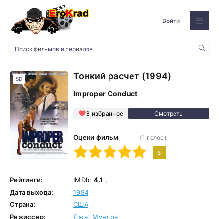
Войти
Тонкий расчет (1994)
SD
Improper Conduct
В избранное
Оцени фильм
(
1
голос)
1
2
3
4
5
5
Рейтинги:
IMDb:
4.1
,
Дата выхода:
1994
Страна:
США
Режиссер:
Джаг Мундра