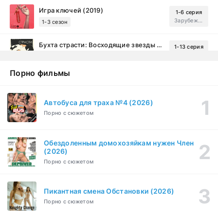
Игра ключей (2019)
1-6 серия
Зарубежный, Мелодрама, Драма
1-3 сезон
Бухта страсти: Восходящие звезды (2000)
1-13 серия
драма, комедия
1-2 сезон
Порно фильмы
Эйфория (2019)
1-8 серия
Зарубежный, Драма
1-3 сезон
Автобуса для траха №4 (2026)
Порно с сюжетом
Бисексуалка (2018)
1-6 серия
Комедия, Зарубежный, Драма
1 сезон
Обездоленным домохозяйкам нужен Член
Сутенёры (2023)
(2026)
1-6 серия
Драма
1 сезон
Порно с сюжетом
Пикантная смена Обстановки (2026)
Порно с сюжетом