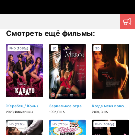
Смотреть ещё фильмы:
FHD (1080p)
SD
SD
Жеребец / Конь (2023)
Зеркальное отражение (1992)
Когда меня полюбят (2004)
2023
,
Филиппины
1992
,
США
2004
,
США
HD (720p)
HD (720p)
FHD (1080p)