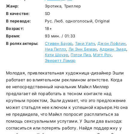
Жанр:
Эротика, Триллер
В качестве:
SD
В переводе:
Рус. Люб. одноголосый, Original
Возраст:
18+
Время:
93 мин. / 01:33
В ролях актеры:
Стивен Бауэр
,
Тани Уэлч
,
Джон Лофлин
,
Ниа Пиплз
,
Ли Энн Беман
,
Адриан Змед
,
Кэти Шоуэр
,
Пэтси Пиз
,
Мэтт Роу
,
Эверетт Ламар
Молодая, привлекательная художница-дизайнер Эшли
работает во влиятельном рекламном агентстве. Когда
ее непосредственный начальник Майкл Миллер
предлагает ей поработать в тесном контакте над
крупным проектом, Эшли думает, что это предложение
может статьдля нее ключом к успешной карьере.Но она
не предвидела, что Майкл попросит расплатиться за
помощь сексуальными услугами. У Эшли два выхода:
согласиться или потерять работу. Найдя поддержку у