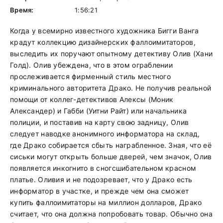
Время:
1:56:21
Когда у всемирно известного художника Бигги Ванга
крадут коллекцию дизайнерских фаллоимитаторов,
выследить их поручают опытному детективу Олив (Хани
Голд). Олив убеждена, что в этом ограблении
прослеживается фирменный стиль местного
криминального авторитета Драко. Не получив реальной
помощи от коллег-детективов Алексы (Моник
Александер) и Габби (Уитни Райт) или начальника
полиции, и поставив на карту свою задницу, Олив
следует наводке анонимного информатора на склад,
где Драко собирается сбыть награбленное. Зная, что её
сиськи могут открыть больше дверей, чем значок, Олив
появляется инкогнито в сногсшибательном красном
платье. Оливия и не подозревает, что у Драко есть
информатор в участке, и прежде чем она сможет
купить фаллоимитаторы на миллион долларов, Драко
считает, что она должна попробовать товар. Обычно она