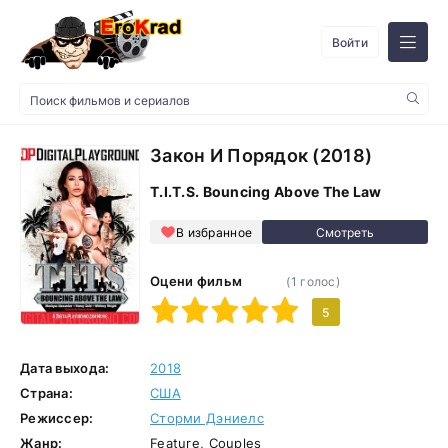
Войти
Закон И Порядок (2018)
T.I.T.S. Bouncing Above The Law
В избранное
Оцени фильм
(
1
голос)
1
2
3
4
5
5
Дата выхода:
2018
Страна:
США
Режиссер:
Сторми Дэниелс
Жанр:
Feature, Couples