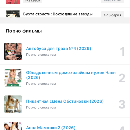
1-3 сезон
Бухта страсти: Восходящие звезды (2000)
1-13 серия
драма, комедия
1-2 сезон
Порно фильмы
Эйфория (2019)
1-8 серия
Зарубежный, Драма
1-3 сезон
Автобуса для траха №4 (2026)
Порно с сюжетом
Бисексуалка (2018)
1-6 серия
Комедия, Зарубежный, Драма
1 сезон
Обездоленным домохозяйкам нужен Член
Сутенёры (2023)
(2026)
1-6 серия
Драма
1 сезон
Порно с сюжетом
Пикантная смена Обстановки (2026)
Порно с сюжетом
Анал Мамочки 2 (2026)